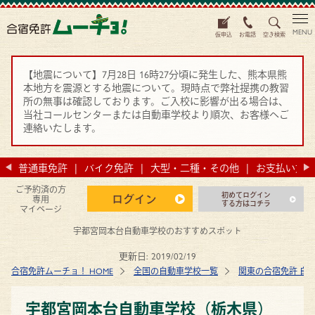
MENU
仮申込
お電話
空き検索
【地震について】7月28日 16時27分頃に発生した、熊本県熊
本地方を震源とする地震について。現時点で弊社提携の教習
所の無事は確認しております。ご入校に影響が出る場合は、
当社コールセンターまたは自動車学校より順次、お客様へご
連絡いたします。
法
普通車免許
バイク免許
大型・二種・その他
お支払い方法
ご予約済の方
初めてログイン
ログイン
専用
する方はコチラ
マイページ
宇都宮岡本台自動車学校のおすすめスポット
更新日:
2019/02/19
合宿免許ムーチョ！ HOME
全国の自動車学校一覧
関東の合宿免許 自
宇都宮岡本台自動車学校（栃木県）