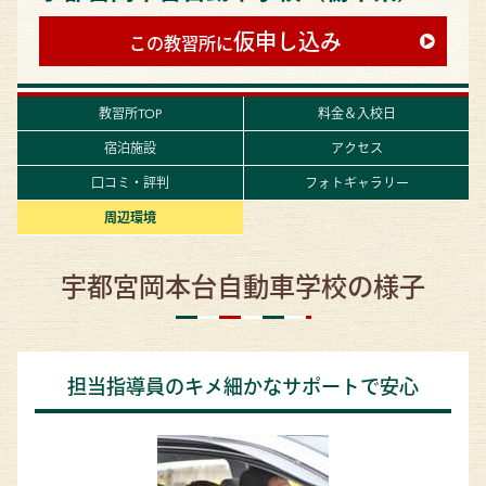
仮申し込み
この教習所に
教習所TOP
料金＆入校日
宿泊施設
アクセス
口コミ・評判
フォトギャラリー
周辺環境
宇都宮岡本台自動車学校の様子
担当指導員のキメ細かなサポートで安心