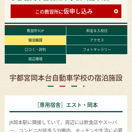
仮申し込み
この教習所に
教習所TOP
料金＆入校日
宿泊施設
アクセス
口コミ・評判
フォトギャラリー
周辺環境
宇都宮岡本台自動車学校の宿泊施設
［専用宿舎］エスト・岡本
JR岡本駅に隣接していて、周辺には飲食店やスーパ
ー、コンビニが徒歩５分圏内。キッチンや生活に必要