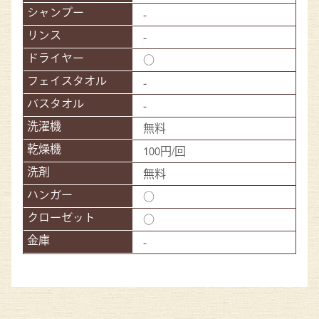
-
-
○
-
-
無料
100円/回
無料
○
○
-