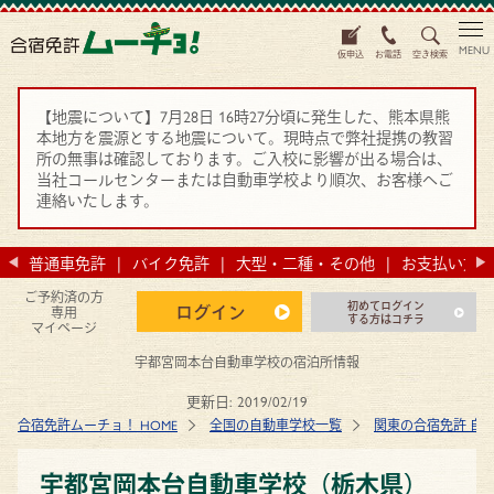
MENU
仮申込
お電話
空き検索
【地震について】7月28日 16時27分頃に発生した、熊本県熊
本地方を震源とする地震について。現時点で弊社提携の教習
所の無事は確認しております。ご入校に影響が出る場合は、
当社コールセンターまたは自動車学校より順次、お客様へご
連絡いたします。
法
普通車免許
バイク免許
大型・二種・その他
お支払い方法
ご予約済の方
初めてログイン
ログイン
専用
する方はコチラ
マイページ
宇都宮岡本台自動車学校の宿泊所情報
更新日:
2019/02/19
合宿免許ムーチョ！ HOME
全国の自動車学校一覧
関東の合宿免許 自
宇都宮岡本台自動車学校（栃木県）