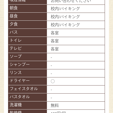
お問い合わせください
校内/バイキング
校内/バイキング
校内/バイキング
各室
各室
各室
-
-
-
○
-
-
無料