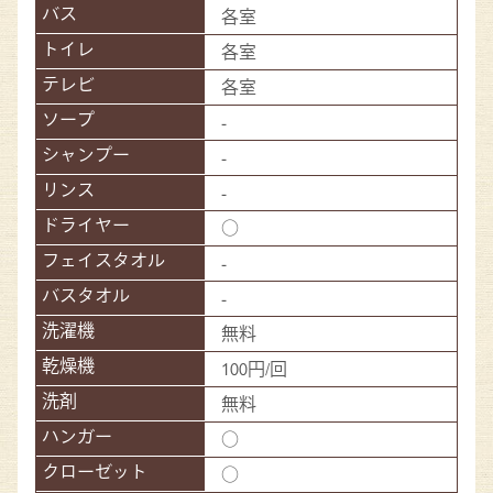
各室
各室
各室
-
-
-
○
-
-
無料
100円/回
無料
○
○