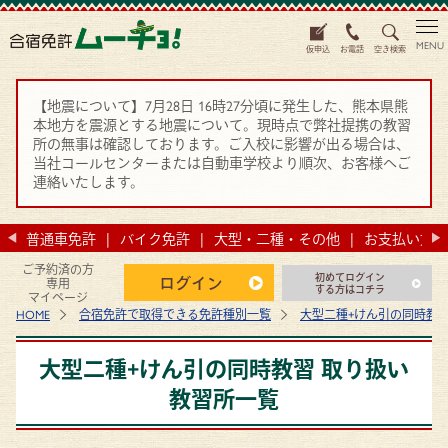
MENU
仮申込
お電話
空き検索
【地震について】7月28日 16時27分頃に発生した、熊本県熊
本地方を震源とする地震について。現時点で弊社提携の教習
所の無事は確認しております。ご入校に影響が出る場合は、
当社コールセンターまたは自動車学校より順次、お客様へご
連絡いたします。
法
普通車免許
バイク免許
大型・二種・その他
お支払い方法
ご予約済の方
初めてログイン
ログイン
専用
する方はコチラ
マイページ
HOME
合宿免許で取得できる免許種別一覧
大型二種+けん引の同時教
大型二種+けん引の同時教習 取り扱い
教習所一覧