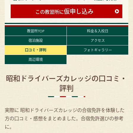
仮申し込み
この教習所に
教習所TOP
料金＆入校日
宿泊施設
アクセス
口コミ・評判
フォトギャラリー
周辺環境
昭和ドライバーズカレッジの口コミ・
評判
実際に 昭和ドライバーズカレッジの合宿免許を体験した
方の口コミ・感想をまとめました。合宿免許選びの参考
に。