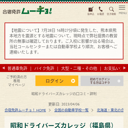
MENU
仮申込
お電話
空き検索
【地震について】7月28日 16時27分頃に発生した、熊本県熊
本地方を震源とする地震について。現時点で弊社提携の教習
所の無事は確認しております。ご入校に影響が出る場合は、
当社コールセンターまたは自動車学校より順次、お客様へご
連絡いたします。
法
普通車免許
バイク免許
大型・二種・その他
お支払い方法
ご予約済の方
初めてログイン
ログイン
専用
する方はコチラ
マイページ
昭和ドライバーズカレッジの口コミ・評判
更新日:
2023/04/06
合宿免許ムーチョ！ HOME
全国の自動車学校一覧
北海道・東北の合宿
昭和ドライバーズカレッジ（福島県）