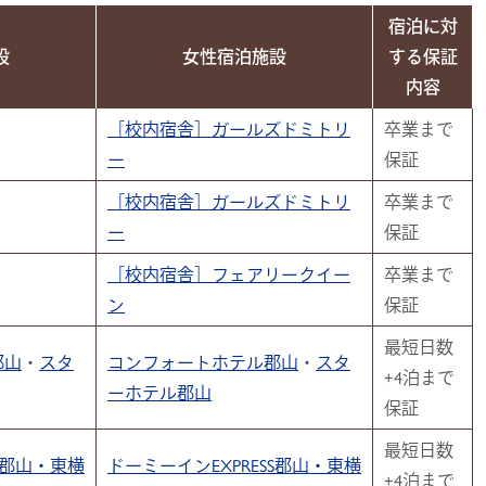
宿泊に対
設
女性宿泊施設
する保証
内容
［校内宿舎］ガールズドミトリ
卒業まで
ー
保証
［校内宿舎］ガールズドミトリ
卒業まで
ー
保証
［校内宿舎］フェアリークイー
卒業まで
ン
保証
最短日数
郡山
・
スタ
コンフォートホテル郡山
・
スタ
+4泊まで
ーホテル郡山
保証
最短日数
S郡山・
東横
ドーミーインEXPRESS郡山・
東横
+4泊まで