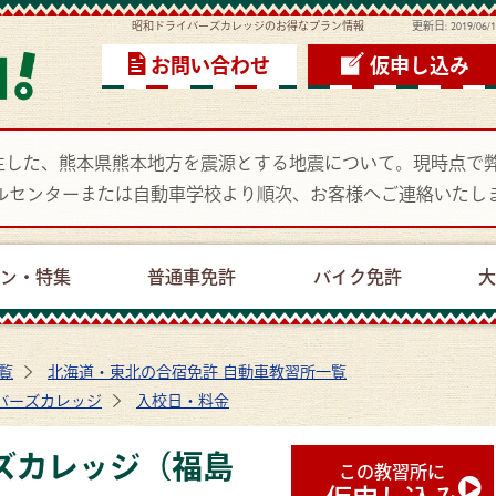
昭和ドライバーズカレッジのお得なプラン情報
更新日:
2019/06/
お問い合わせ
仮申し込み
頃に発生した、熊本県熊本地方を震源とする地震について。現時点
ルセンターまたは自動車学校より順次、お客様へご連絡いたし
ーン・特集
普通車免許
バイク免許
大
覧
北海道・東北の合宿免許 自動車教習所一覧
バーズカレッジ
入校日・料金
ズカレッジ（福島
この教習所に