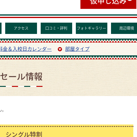
仮申し込み
アクセス
口コミ・評判
フォトギャラリー
周辺環境
料金＆入校日カレンダー
部屋タイプ
セール情報
ん。
シングル特割