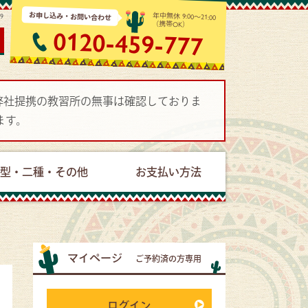
お申し込み・お問い合わせ
年中無休 9:00～21:00
19
（携帯OK）
0120-459-777
で弊社提携の教習所の無事は確認しておりま
ます。
型・二種・その他
お支払い方法
マイページ
ご予約済の方専用
ログイン