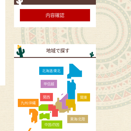
地域で探す
北海道/東北
甲信越
関西
関東
九州/沖縄
東海/北陸
中国/四国