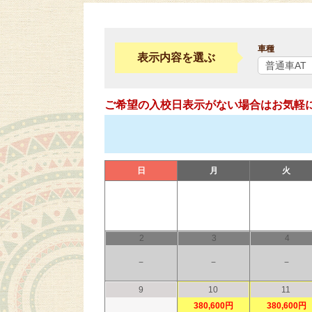
車種
表示内容を選ぶ
ご希望の入校日表示がない場合はお気軽
日
月
火
2
3
4
−
−
−
9
10
11
380,600円
380,600円