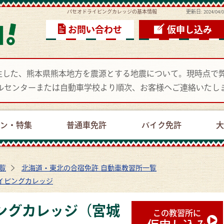
パセオドライビングカレッジの基本情報
更新日:
2024/04/
お問い合わせ
仮申し込み
頃に発生した、熊本県熊本地方を震源とする地震について。現時点
ルセンターまたは自動車学校より順次、お客様へご連絡いたし
ーン・特集
普通車免許
バイク免許
大
覧
北海道・東北の合宿免許 自動車教習所一覧
イビングカレッジ
ングカレッジ（宮城
この教習所に