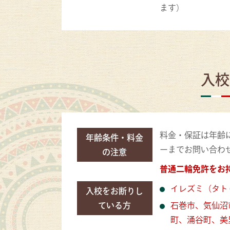
ます）
入校
料金・保証は年齢
年齢条件・料金
ーまでお問い合わ
の注意
普通二輪免許をお持
イレズミ（タト
入校をお断りし
ている方
石巻市、気仙沼
町、涌谷町、美