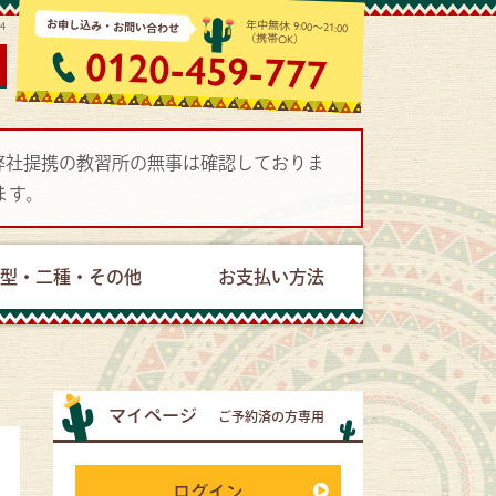
お申し込み・お問い合わせ
年中無休 9:00～21:00
04
（携帯OK）
0120-459-777
で弊社提携の教習所の無事は確認しておりま
ます。
型・二種・その他
お支払い方法
マイページ
ご予約済の方専用
ログイン