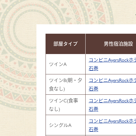
部屋タイプ
男性宿泊施設
コンビニAyersRock
ツインA
石巻
ツインB(朝・夕
コンビニAyersRock
食なし)
石巻
ツインC(食事
コンビニAyersRock
なし)
石巻
コンビニAyersRock
シングルA
石巻