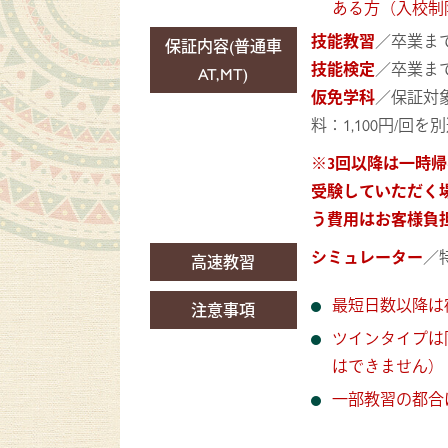
ある方（入校制
技能教習
／卒業ま
保証内容(普通車
技能検定
／卒業ま
AT,MT)
仮免学科
／保証対象
料：1,100円/
※3回以降は一時
受験していただく
う費用はお客様負
シミュレーター
／
高速教習
最短日数以降は
注意事項
ツインタイプは
はできません）
一部教習の都合