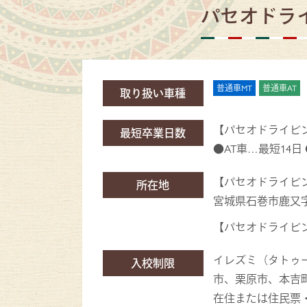
パセオドラ
普通車MT
普通車AT
取り扱い車種
【パセオドライビ
最短卒業日数
●AT車…最短14日
【パセオドライビ
所在地
宮城県石巻市鹿又字曽
【パセオドライビ
イレズミ（タトゥ
入校制限
市、栗原市、本吉
在住または住民票