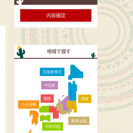
地域で探す
北海道/東北
甲信越
関西
関東
九州/沖縄
東海/北陸
中国/四国