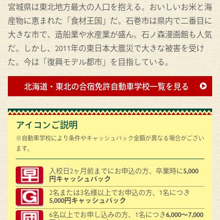
宮城県は東北地方最大の人口を抱える。おいしいお米と海
産物に恵まれた「食材王国」だ。石巻市は県内で二番目に
大きな市で、造船業や水産業が盛ん。石ノ森漫画館も人気
だ。しかし、2011年の東日本大震災で大きな被害を受け
た。今は「復興モデル都市」を目指している。
北海道・東北の合宿免許
自動車学校一覧を見る
アイコンご説明
※自動車学校により条件やキャッシュバック金額が異なる場合がござい
ます。
入校日2ヶ月前までにお申込の方、卒業時に
5,000
円キャッシュバック
2名または3名様以上でお申込の方、1名につき
5,000円キャッシュバック
6名以上でお申し込みの方、1名につき
6,000～7,000