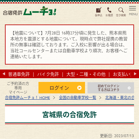
MENU
仮申込
お電話
空き検索
【地震について】7月28日 16時27分頃に発生した、熊本県熊
本地方を震源とする地震について。現時点で弊社提携の教習
所の無事は確認しております。ご入校に影響が出る場合は、
当社コールセンターまたは自動車学校より順次、お客様へご
連絡いたします。
法
普通車免許
バイク免許
大型・二種・その他
お支払い方法
ご予約済の方
初めてログイン
ログイン
専用
する方はコチラ
マイページ
合宿免許ムーチョ！ HOME
全国の自動車学校一覧
北海道・東北の合宿
宮城県の合宿免許
更新日:
2023/07/13