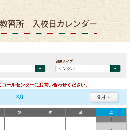
教習所 入校日カレンダー
部屋タイプ
にコールセンターにお問い合わせください。
9月
8月
▶
水
木
金
土
1
−