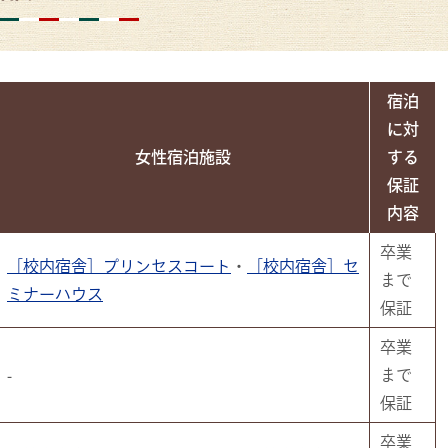
宿泊
に対
女性宿泊施設
する
保証
内容
卒業
［校内宿舎］プリンセスコート
・
［校内宿舎］セ
まで
ミナーハウス
保証
卒業
-
まで
保証
卒業