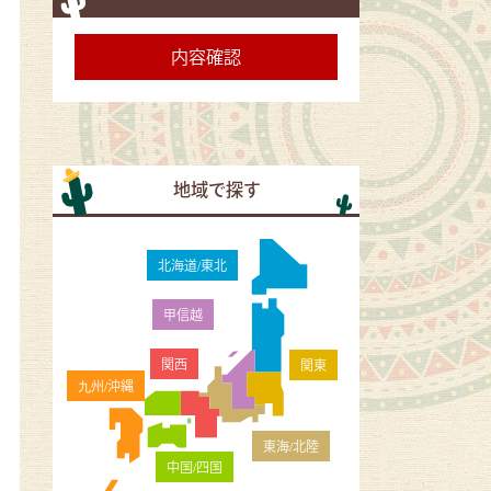
地域で探す
北海道/東北
甲信越
関西
関東
九州/沖縄
東海/北陸
中国/四国