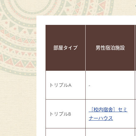
部屋タイプ
男性宿泊施設
トリプルA
-
［校内宿舎］セミ
トリプルB
ナーハウス