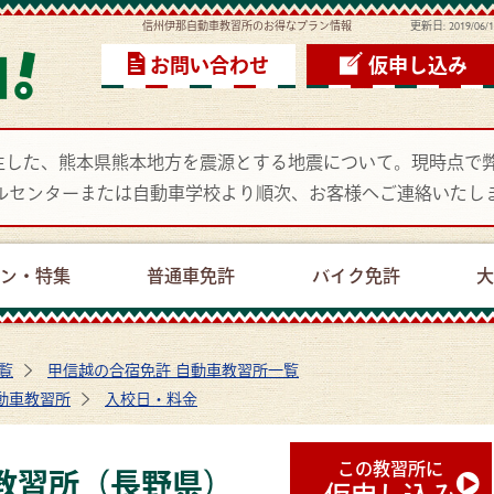
信州伊那自動車教習所のお得なプラン情報
更新日:
2019/06/
お問い合わせ
仮申し込み
頃に発生した、熊本県熊本地方を震源とする地震について。現時点
ルセンターまたは自動車学校より順次、お客様へご連絡いたし
ーン・特集
普通車免許
バイク免許
大
覧
甲信越の合宿免許 自動車教習所一覧
動車教習所
入校日・料金
この教習所に
教習所（長野県）
仮申し込み