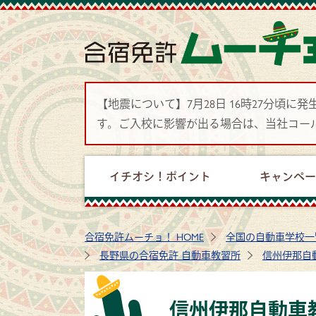
【地震について】7月28日 16時27分
す。ご入校に影響が出る場合は、当社コー
イチオシ！ポイント
キャンペ
合宿免許ムーチョ！ HOME
全国の自動車学校一
長野県の合宿免許 自動車教習所
信州伊那自
信州伊那自動車