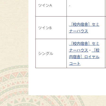
ツインA
-
［校内宿舎］セミ
ツインB
ナーハウス
［校内宿舎］セミ
ナーハウス
・
［校
シングル
内宿舎］ロイヤル
コート