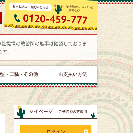
お申し込み・お問い合わせ
年中無休 9:00～21:00
19
（携帯OK）
0120-459-777
で弊社提携の教習所の無事は確認しておりま
ます。
型・二種・その他
お支払い方法
マイページ
ご予約済の方専用
ログイン