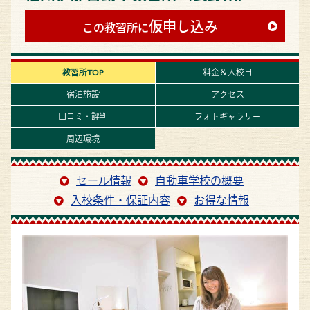
仮申し込み
この教習所に
教習所TOP
料金＆入校日
宿泊施設
アクセス
口コミ・評判
フォトギャラリー
周辺環境
セール情報
自動車学校の概要
入校条件・保証内容
お得な情報