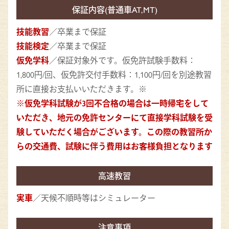
保証内容(普通車AT,MT)
技能教習
／卒業まで保証
技能検定
／卒業まで保証
仮免学科
／保証対象外です。仮免許試験手数料：
1,800円/回、仮免許交付手数料：1,100円/回を別途教習
所に直接お支払いいただきます。※
※仮免学科試験が3回不合格の場合は一時帰宅をして
いただき、地元の免許センターにて直接学科試験を受
験していただく場合がございます。この際の教習所か
らの交通費、試験に伴う費用はお客様負担となります
高速教習
実車
／天候不順時等はシミュレーター
注意事項