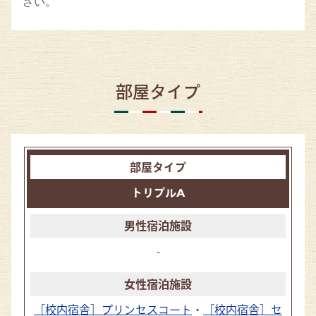
さい。
部屋タイプ
トリプルA
-
［校内宿舎］プリンセスコート
・
［校内宿舎］セ