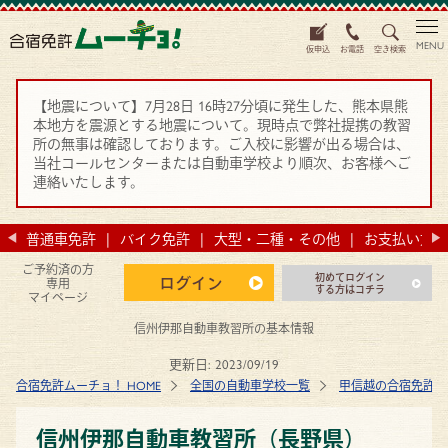
MENU
仮申込
お電話
空き検索
【地震について】7月28日 16時27分頃に発生した、熊本県熊
本地方を震源とする地震について。現時点で弊社提携の教習
所の無事は確認しております。ご入校に影響が出る場合は、
当社コールセンターまたは自動車学校より順次、お客様へご
連絡いたします。
法
普通車免許
バイク免許
大型・二種・その他
お支払い方法
ご予約済の方
初めてログイン
ログイン
専用
する方はコチラ
マイページ
信州伊那自動車教習所の基本情報
更新日:
2023/09/19
合宿免許ムーチョ！ HOME
全国の自動車学校一覧
甲信越の合宿免許 
信州伊那自動車教習所（長野県）