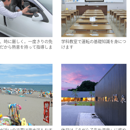
、時に厳しく。一度きりの免
学科教室で運転の基礎知識を身につ
だから熱意を持って指導しま
けます
が近いので夏は海水浴もおす
休日は『さがら子生れ温泉』に癒や