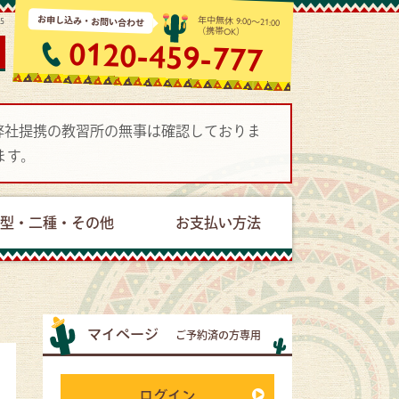
お申し込み・お問い合わせ
年中無休 9:00～21:00
15
（携帯OK）
0120-459-777
で弊社提携の教習所の無事は確認しておりま
ます。
型・二種・その他
お支払い方法
マイページ
ご予約済の方専用
ログイン