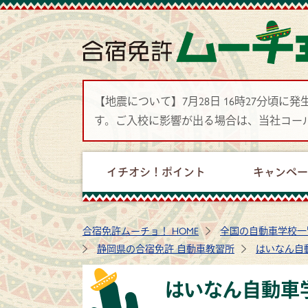
【地震について】7月28日 16時27分
す。ご入校に影響が出る場合は、当社コー
イチオシ！ポイント
キャンペ
合宿免許ムーチョ！ HOME
全国の自動車学校一
静岡県の合宿免許 自動車教習所
はいなん自
はいなん自動車