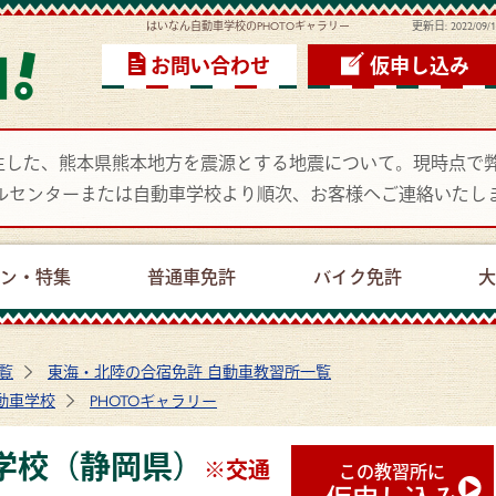
はいなん自動車学校のPHOTOギャラリー
更新日:
2022/09/
お問い合わせ
仮申し込み
頃に発生した、熊本県熊本地方を震源とする地震について。現時点
ルセンターまたは自動車学校より順次、お客様へご連絡いたし
ーン・特集
普通車免許
バイク免許
大
覧
東海・北陸の合宿免許 自動車教習所一覧
動車学校
PHOTOギャラリー
学校（静岡県）
※交通
この教習所に