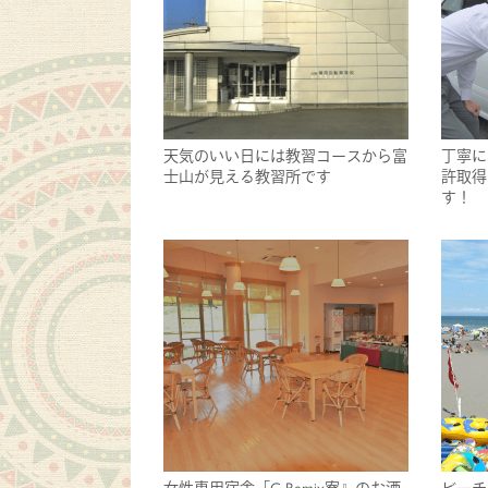
天気のいい日には教習コースから富
丁寧に
士山が見える教習所です
許取得
す！
女性専用宿舎「C-Remix寮』のお洒
ビーチ