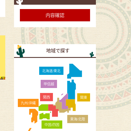
地域で探す
北海道/東北
甲信越
関西
関東
九州/沖縄
東海/北陸
中国/四国