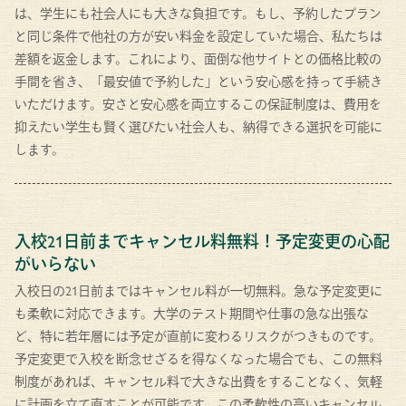
は、学生にも社会人にも大きな負担です。もし、予約したプラン
と同じ条件で他社の方が安い料金を設定していた場合、私たちは
差額を返金します。これにより、面倒な他サイトとの価格比較の
手間を省き、「最安値で予約した」という安心感を持って手続き
いただけます。安さと安心感を両立するこの保証制度は、費用を
抑えたい学生も賢く選びたい社会人も、納得できる選択を可能に
します。
入校21日前までキャンセル料無料！予定変更の心配
がいらない
入校日の21日前まではキャンセル料が一切無料。急な予定変更に
も柔軟に対応できます。大学のテスト期間や仕事の急な出張な
ど、特に若年層には予定が直前に変わるリスクがつきものです。
予定変更で入校を断念せざるを得なくなった場合でも、この無料
制度があれば、キャンセル料で大きな出費をすることなく、気軽
に計画を立て直すことが可能です。この柔軟性の高いキャンセル