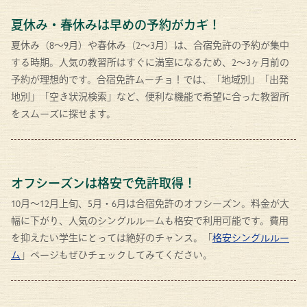
夏休み・春休みは早めの予約がカギ！
夏休み（8〜9月）や春休み（2〜3月）は、合宿免許の予約が集中
する時期。人気の教習所はすぐに満室になるため、2〜3ヶ月前の
予約が理想的です。合宿免許ムーチョ！では、「地域別」「出発
地別」「空き状況検索」など、便利な機能で希望に合った教習所
をスムーズに探せます。
オフシーズンは格安で免許取得！
10月〜12月上旬、5月・6月は合宿免許のオフシーズン。料金が大
幅に下がり、人気のシングルルームも格安で利用可能です。費用
を抑えたい学生にとっては絶好のチャンス。「
格安シングルルー
ム
」ページもぜひチェックしてみてください。