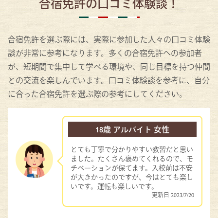
合宿免許の口コミ体験談！
合宿免許を選ぶ際には、実際に参加した人々の口コミ体験
談が非常に参考になります。多くの合宿免許への参加者
が、短期間で集中して学べる環境や、同じ目標を持つ仲間
との交流を楽しんでいます。口コミ体験談を参考に、自分
に合った合宿免許を選ぶ際の参考にしてください。
18歳 アルバイト 女性
とても丁寧で分かりやすい教習だと思い
ました。たくさん褒めてくれるので、モ
チベーションが保てます。入校前は不安
が大きかったのですが、今はとても楽し
いです。運転も楽しいです。
更新日
2023/7/20