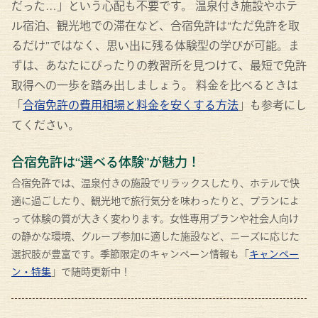
だった…」という心配も不要です。 温泉付き施設やホテ
ル宿泊、観光地での滞在など、合宿免許は“ただ免許を取
るだけ”ではなく、思い出に残る体験型の学びが可能。ま
ずは、あなたにぴったりの教習所を見つけて、最短で免許
取得への一歩を踏み出しましょう。 料金を比べるときは
「
合宿免許の費用相場と料金を安くする方法
」も参考にし
てください。
合宿免許は“選べる体験”が魅力！
合宿免許では、温泉付きの施設でリラックスしたり、ホテルで快
適に過ごしたり、観光地で旅行気分を味わったりと、プランによ
って体験の質が大きく変わります。女性専用プランや社会人向け
の静かな環境、グループ参加に適した施設など、ニーズに応じた
選択肢が豊富です。季節限定のキャンペーン情報も「
キャンペー
ン・特集
」で随時更新中！