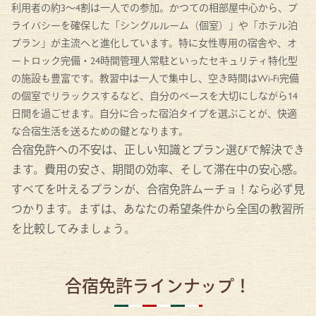
利用者の約3〜4割は一人での参加。かつての相部屋中心から、プ
ライバシーを確保した「シングルルーム（個室）」や「ホテル泊
プラン」が主流へと進化しています。特に女性専用の宿舎や、オ
ートロック完備・24時間管理人常駐といったセキュリティ特化型
の施設も豊富です。教習中は一人で集中し、空き時間はWi-Fi完備
の個室でリラックスするなど、自分のペースを大切にしながら14
日間を過ごせます。自分に合った宿泊タイプを選ぶことが、快適
な合宿生活を送るための鍵となります。
合宿免許への不安は、正しい知識とプラン選びで解決でき
ます。費用の安さ、期間の効率、そして滞在中の安心感。
すべてを叶えるプランが、合宿免許ムーチョ！なら必ず見
つかります。まずは、あなたの希望条件から全国の教習所
を比較してみましょう。
合宿免許ラインナップ！