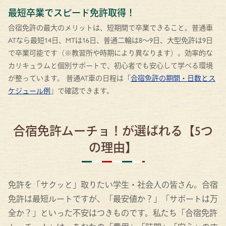
最短卒業でスピード免許取得！
合宿免許の最大のメリットは、短期間で卒業できること。普通車
ATなら最短14日、MTは16日、普通二輪は8〜9日、大型免許は9日
で卒業可能です（※教習所や時期により異なります）。効率的な
カリキュラムと個別サポートで、初心者でも安心して学べる環境
が整っています。 普通AT車の日程は「
合宿免許の期間・日数とス
ケジュール例
」で確認できます。
合宿免許ムーチョ！が選ばれる【5つ
の理由】
免許を「サクッと」取りたい学生・社会人の皆さん。合宿
免許は最短ルートですが、「最安値か？」「サポートは万
全か？」といった不安はつきものです。私たち「合宿免許