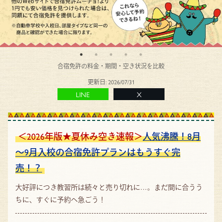
合宿免許の料金・期間・空き状況を比較
更新日:
2026/07/31
LINE
X
＜2026年版★夏休み空き速報＞
人気沸騰！8月
～9月入校の合宿免許プランはもうすぐ完
売！？
大好評につき教習所は続々と売り切れに…。まだ間に合うう
ちに、すぐに予約へ急ごう！