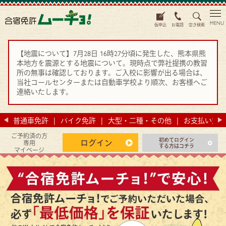
MENU
仮申込
お電話
空き検索
【地震について】7月28日 16時27分頃に発生した、熊本県熊
本地方を震源とする地震について。現時点で弊社提携の教習
所の無事は確認しております。ご入校に影響が出る場合は、
当社コールセンターまたは自動車学校より順次、お客様へご
連絡いたします。
法
普通車免許
バイク免許
大型・二種・その他
お支払い方法
ご予約済の方
初めてログイン
ログイン
専用
する方はコチラ
マイページ