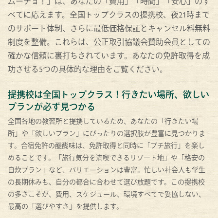
ムーチョ！」は、あなたの「費用」「時間」「安心」のす
べてに応えます。全国トップクラスの提携校、夜21時まで
のサポート体制、さらに最低価格保証とキャンセル料無料
制度を整備。これらは、公正取引協議会賛助会員としての
確かな信頼に裏打ちされています。あなたの免許取得を成
功させる5つの具体的な理由をご覧ください。
提携校は全国トップクラス！行きたい場所、欲しい
プランが必ず見つかる
全国各地の教習所と提携しているため、あなたの「行きたい場
所」や「欲しいプラン」にぴったりの選択肢が豊富に見つかりま
す。合宿免許の醍醐味は、免許取得と同時に「プチ旅行」を楽し
めることです。「旅行気分を満喫できるリゾート地」や「格安の
自炊プラン」など、バリエーションは豊富。忙しい社会人も学生
の長期休みも、自分の都合に合わせて選び放題です。この提携校
の多さこそが、費用、スケジュール、環境すべてで妥協しない、
最高の「選びやすさ」を提供します。