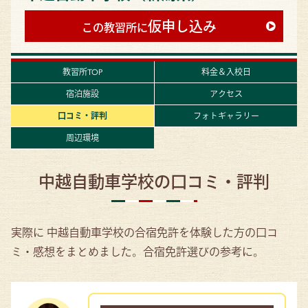
仮申し込み
この教習所に
教習所TOP
料金＆入校日
宿泊施設
アクセス
口コミ・評判
フォトギャラリー
周辺環境
中越自動車学校の口コミ・評判
実際に 中越自動車学校の合宿免許を体験した方の口コ
ミ・感想をまとめました。合宿免許選びの参考に。