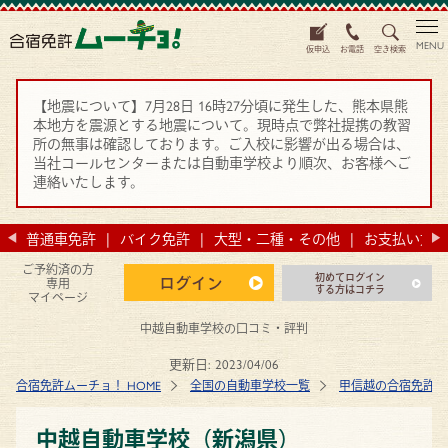
MENU
仮申込
お電話
空き検索
【地震について】7月28日 16時27分頃に発生した、熊本県熊
本地方を震源とする地震について。現時点で弊社提携の教習
所の無事は確認しております。ご入校に影響が出る場合は、
当社コールセンターまたは自動車学校より順次、お客様へご
連絡いたします。
法
普通車免許
バイク免許
大型・二種・その他
お支払い方法
ご予約済の方
初めてログイン
ログイン
専用
する方はコチラ
マイページ
中越自動車学校の口コミ・評判
更新日:
2023/04/06
合宿免許ムーチョ！ HOME
全国の自動車学校一覧
甲信越の合宿免許 
中越自動車学校（新潟県）