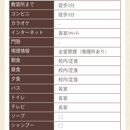
徒歩3分
徒歩3分
-
各室/Wi-Fi
-
全室禁煙（喫煙所あり）
校内/定食
校内/定食
校内/定食
各室
各室
各室
○
○