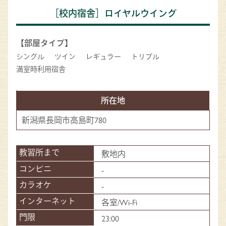
［校内宿舎］ロイヤルウイング
【部屋タイプ】
シングル
ツイン
レギュラー
トリプル
満室時利用宿舎
所在地
新潟県長岡市高島町780
敷地内
-
-
各室/Wi-Fi
23:00