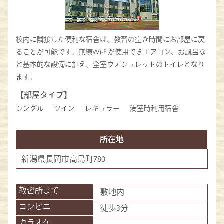
校内に隣接した便利な宿舎は、教習の空き時間にお部屋に戻
ることが可能です。無線Wi-Fiが使用できエアコン、お風呂な
ど基本的な設備に加え、全室ウォシュレットのトイレとなり
ます。
【部屋タイプ】
シングル
ツイン
レギュラー
満室時利用宿舎
所在地
新潟県長岡市高島町780
敷地内
徒歩3分
-