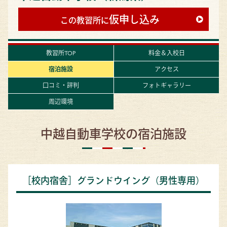
仮申し込み
この教習所に
教習所TOP
料金＆入校日
宿泊施設
アクセス
口コミ・評判
フォトギャラリー
周辺環境
中越自動車学校の宿泊施設
［校内宿舎］グランドウイング（男性専用）