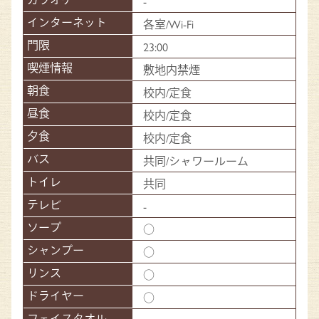
-
各室/Wi-Fi
23:00
敷地内禁煙
校内/定食
校内/定食
校内/定食
共同/シャワールーム
共同
-
○
○
○
○