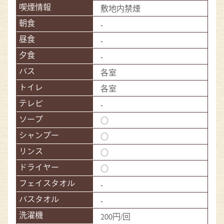
敷地内禁煙
-
-
-
各室
各室
-
○
○
○
○
-
-
200円/回