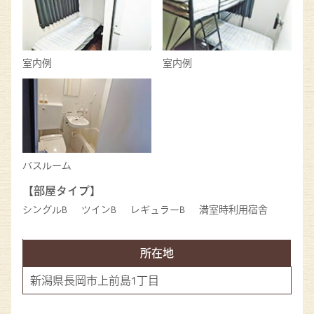
室内例
室内例
バスルーム
【部屋タイプ】
シングルB
ツインB
レギュラーB
満室時利用宿舎
所在地
新潟県長岡市上前島1丁目