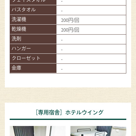
-
-
200円/回
200円/回
-
-
-
-
［専用宿舎］ホテルウイング​