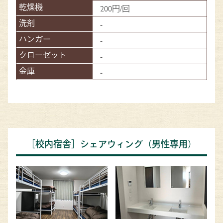
200円/回
-
-
-
-
［校内宿舎］シェアウィング（男性専用）​