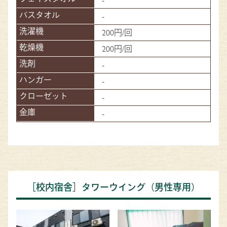
-
200円/回
200円/回
-
-
-
-
［校内宿舎］タワーウイング（男性専用）