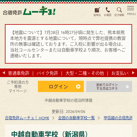
MENU
仮申込
お電話
空き検索
【地震について】7月28日 16時27分頃に発生した、熊本県熊
本地方を震源とする地震について。現時点で弊社提携の教習
所の無事は確認しております。ご入校に影響が出る場合は、
当社コールセンターまたは自動車学校より順次、お客様へご
連絡いたします。
法
普通車免許
バイク免許
大型・二種・その他
お支払い方法
ご予約済の方
初めてログイン
ログイン
専用
する方はコチラ
マイページ
中越自動車学校の宿泊所情報
更新日:
2026/04/06
合宿免許ムーチョ！ HOME
全国の自動車学校一覧
甲信越の合宿免許 
中越自動車学校（新潟県）