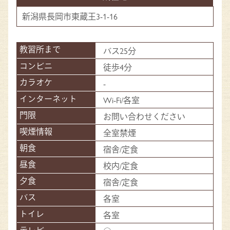
新潟県長岡市東蔵王3-1-16
バス25分
徒歩4分
-
Wi-Fi/各室
お問い合わせください
全室禁煙
宿舎/定食
校内/定食
宿舎/定食
各室
各室