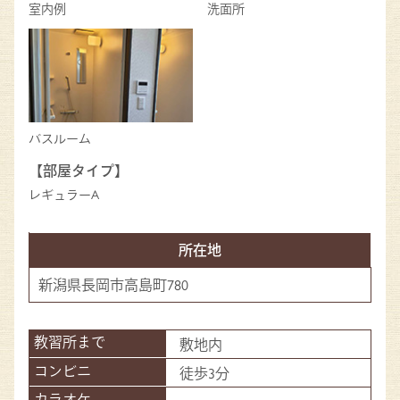
室内例
洗面所
バスルーム
【部屋タイプ】
レギュラーA
所在地
新潟県長岡市高島町780
敷地内
徒歩3分