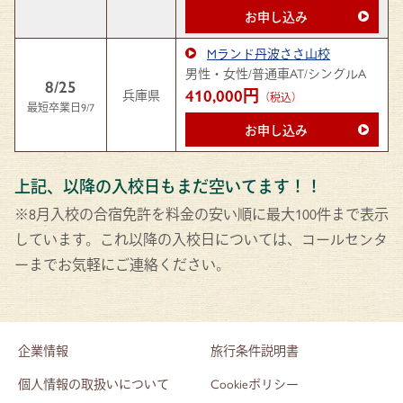
お申し込み
Mランド丹波ささ山校
男性・女性/普通車AT/シングルA
8/25
410,000円
兵庫県
（税込）
最短卒業日9/7
お申し込み
上記、以降の入校日もまだ空いてます！！
※8月入校の合宿免許を料金の安い順に最大100件まで表示
しています。これ以降の入校日については、コールセンタ
ーまでお気軽にご連絡ください。
企業情報
旅行条件説明書
個人情報の取扱いについて
Cookieポリシー