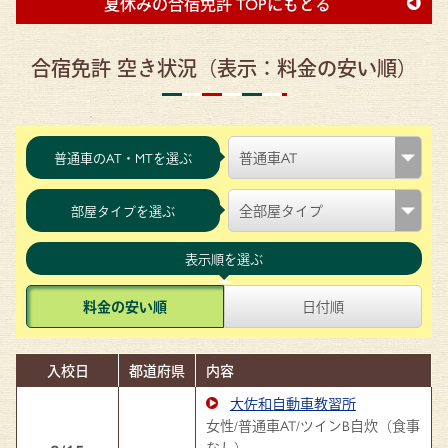
夏休みの合宿免許 TOPにもどる
合宿免許 空き状況（表示：料金の安い順）
普通車のAT・MTを選ぶ
部屋タイプを選ぶ
表示順を選ぶ
料金の安い順
日付順
入校日
都道府県
内容
大佐和自動車教習所
女性/普通車AT/ツインB自炊（食事
なし）