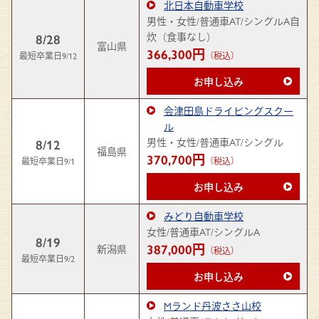
北日本自動車学校
男性・女性/普通車AT/シングルA自
炊（食事なし）
8/28
富山県
366,300円
最短卒業日9/12
（税込）
お申し込み
会津田島ドライビングスクー
ル
男性・女性/普通車AT/シングル
8/12
福島県
370,700円
最短卒業日9/1
（税込）
お申し込み
みどり自動車学校
女性/普通車AT/シングルA
8/19
387,000円
新潟県
（税込）
最短卒業日9/2
お申し込み
Mランド丹波ささ山校