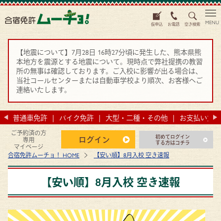
MENU
仮申込
お電話
空き検索
【地震について】7月28日 16時27分頃に発生した、熊本県熊
本地方を震源とする地震について。現時点で弊社提携の教習
所の無事は確認しております。ご入校に影響が出る場合は、
当社コールセンターまたは自動車学校より順次、お客様へご
連絡いたします。
法
普通車免許
バイク免許
大型・二種・その他
お支払い方法
ご予約済の方
初めてログイン
ログイン
専用
する方はコチラ
マイページ
合宿免許ムーチョ！ HOME
【安い順】8月入校 空き速報
【安い順】8月入校 空き速報