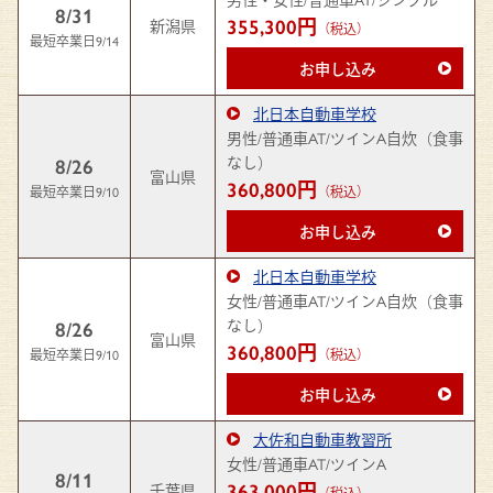
8/31
355,300円
新潟県
（税込）
最短卒業日9/14
お申し込み
北日本自動車学校
男性/普通車AT/ツインA自炊（食事
なし）
8/26
富山県
360,800円
最短卒業日9/10
（税込）
お申し込み
北日本自動車学校
女性/普通車AT/ツインA自炊（食事
なし）
8/26
富山県
360,800円
最短卒業日9/10
（税込）
お申し込み
大佐和自動車教習所
女性/普通車AT/ツインA
8/11
363,000円
千葉県
（税込）