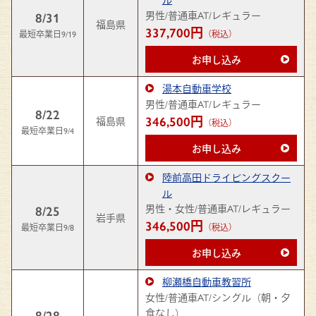
男性/普通車AT/レギュラー
8/31
福島県
337,700円
最短卒業日9/19
（税込）
お申し込み
湯本自動車学校
男性/普通車AT/レギュラー
8/22
346,500円
福島県
（税込）
最短卒業日9/4
お申し込み
陸前高田ドライビングスクー
ル
男性・女性/普通車AT/レギュラー
8/25
岩手県
346,500円
最短卒業日9/8
（税込）
お申し込み
柳瀬橋自動車教習所
女性/普通車AT/シングル（朝・夕
食なし）
8/28