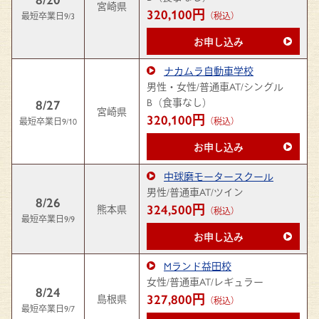
宮崎県
320,100円
最短卒業日9/3
（税込）
お申し込み
ナカムラ自動車学校
男性・女性/普通車AT/シングル
B（食事なし）
8/27
宮崎県
320,100円
最短卒業日9/10
（税込）
お申し込み
中球磨モータースクール
男性/普通車AT/ツイン
8/26
324,500円
熊本県
（税込）
最短卒業日9/9
お申し込み
Mランド益田校
女性/普通車AT/レギュラー
8/24
327,800円
島根県
（税込）
最短卒業日9/7