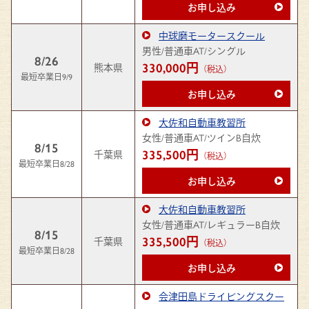
お申し込み
中球磨モータースクール
男性/普通車AT/シングル
8/26
330,000円
熊本県
（税込）
最短卒業日9/9
お申し込み
大佐和自動車教習所
女性/普通車AT/ツインB自炊
8/15
335,500円
千葉県
（税込）
最短卒業日8/28
お申し込み
大佐和自動車教習所
女性/普通車AT/レギュラーB自炊
8/15
335,500円
千葉県
（税込）
最短卒業日8/28
お申し込み
会津田島ドライビングスクー