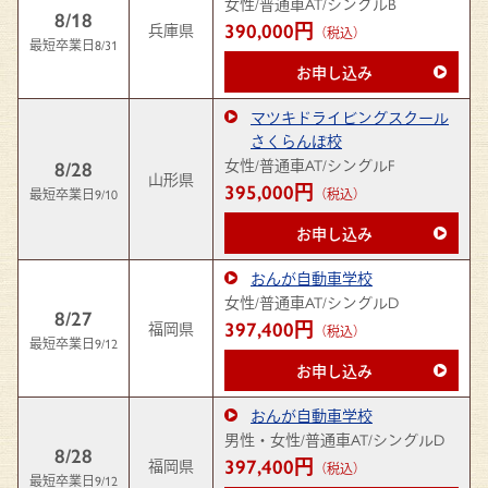
女性/普通車AT/シングルB
8/18
390,000円
兵庫県
（税込）
最短卒業日8/31
お申し込み
マツキドライビングスクール
さくらんぼ校
女性/普通車AT/シングルF
8/28
山形県
395,000円
最短卒業日9/10
（税込）
お申し込み
おんが自動車学校
女性/普通車AT/シングルD
8/27
397,400円
福岡県
（税込）
最短卒業日9/12
お申し込み
おんが自動車学校
男性・女性/普通車AT/シングルD
8/28
397,400円
福岡県
（税込）
最短卒業日9/12