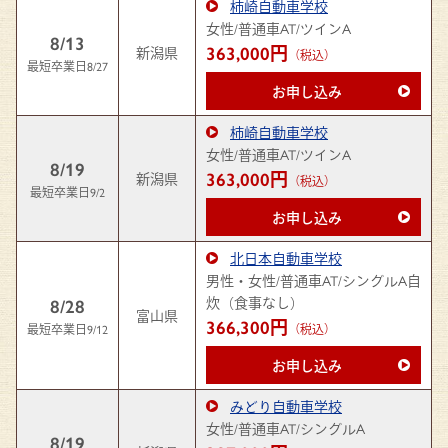
柿崎自動車学校
女性/普通車AT/ツインA
8/13
363,000円
新潟県
（税込）
最短卒業日8/27
お申し込み
柿崎自動車学校
女性/普通車AT/ツインA
8/19
363,000円
新潟県
（税込）
最短卒業日9/2
お申し込み
北日本自動車学校
男性・女性/普通車AT/シングルA自
炊（食事なし）
8/28
富山県
366,300円
最短卒業日9/12
（税込）
お申し込み
みどり自動車学校
女性/普通車AT/シングルA
8/19