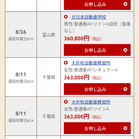
お申し込み
北日本自動車学校
男性/普通車AT/ツインA自炊（食事
なし）
8/26
富山県
360,800円
最短卒業日9/10
（税込）
お申し込み
大佐和自動車教習所
女性/普通車AT/レギュラーA
8/11
363,000円
千葉県
（税込）
最短卒業日8/24
お申し込み
大佐和自動車教習所
女性/普通車AT/ツインA
8/11
363,000円
千葉県
（税込）
最短卒業日8/24
お申し込み