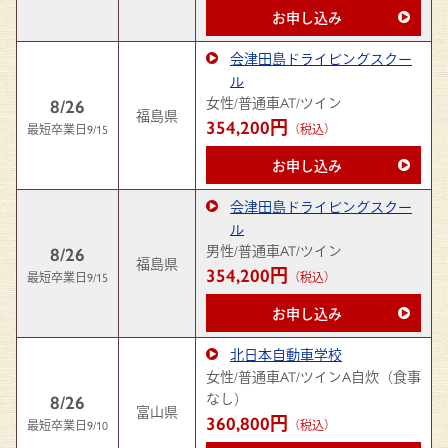
お申し込み
会津田島ドライビングスクー
ル
女性/普通車AT/ツイン
8/26
福島県
354,200円
最短卒業日9/15
（税込）
お申し込み
会津田島ドライビングスクー
ル
男性/普通車AT/ツイン
8/26
福島県
354,200円
最短卒業日9/15
（税込）
お申し込み
北日本自動車学校
女性/普通車AT/ツインA自炊（食事
なし）
8/26
富山県
360,800円
最短卒業日9/10
（税込）