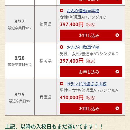
おんが自動車学校
女性/普通車AT/シングルD
8/27
397,400円
福岡県
（税込）
最短卒業日9/12
お申し込み
おんが自動車学校
男性・女性/普通車AT/シングルD
8/28
397,400円
福岡県
（税込）
最短卒業日9/12
お申し込み
Mランド丹波ささ山校
男性・女性/普通車AT/シングルA
8/25
410,000円
兵庫県
（税込）
最短卒業日9/7
お申し込み
上記、以降の入校日もまだ空いてます！！