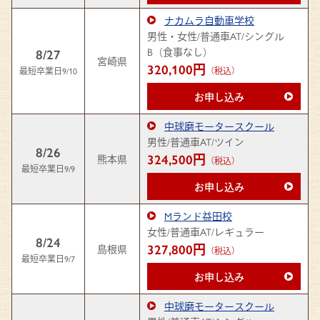
ナカムラ自動車学校
男性・女性/普通車AT/シングル
B（食事なし）
8/27
宮崎県
320,100円
最短卒業日9/10
（税込）
お申し込み
中球磨モータースクール
男性/普通車AT/ツイン
8/26
324,500円
熊本県
（税込）
最短卒業日9/9
お申し込み
Mランド益田校
女性/普通車AT/レギュラー
8/24
327,800円
島根県
（税込）
最短卒業日9/7
お申し込み
中球磨モータースクール