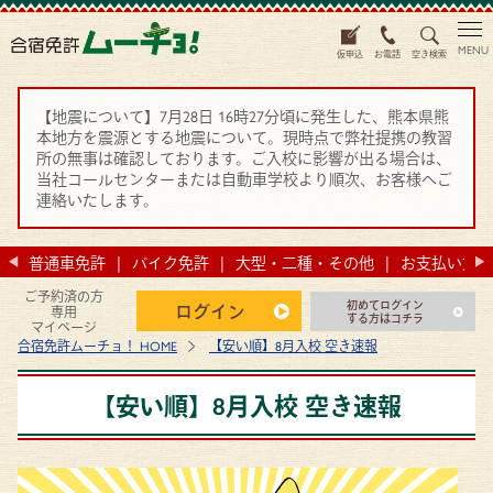
MENU
仮申込
お電話
空き検索
【地震について】7月28日 16時27分頃に発生した、熊本県熊
本地方を震源とする地震について。現時点で弊社提携の教習
所の無事は確認しております。ご入校に影響が出る場合は、
当社コールセンターまたは自動車学校より順次、お客様へご
連絡いたします。
法
普通車免許
バイク免許
大型・二種・その他
お支払い方法
ご予約済の方
初めてログイン
ログイン
専用
する方はコチラ
マイページ
合宿免許ムーチョ！ HOME
【安い順】8月入校 空き速報
【安い順】8月入校 空き速報