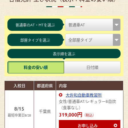
普通車のAT・MTを選ぶ
部屋タイプを選ぶ
表示順を選ぶ
料金の安い順
日付順
入校日
都道府県
内容
大佐和自動車教習所
女性/普通車AT/レギュラーB自炊
（食事なし）
8/15
千葉県
319,000円
最短卒業日8/28
（税込）
お申し込み