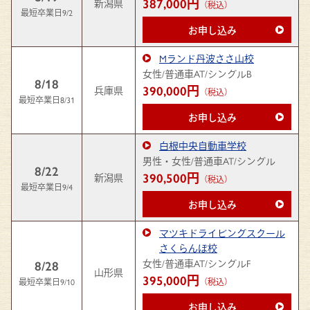
387,000円
新潟県
（税込）
最短卒業日9/2
お申し込み
Mランド丹波ささ山校
女性/普通車AT/シングルB
8/18
390,000円
兵庫県
（税込）
最短卒業日8/31
お申し込み
白根中央自動車学校
男性・女性/普通車AT/シングル
8/22
390,500円
新潟県
（税込）
最短卒業日9/4
お申し込み
マツキドライビングスクール
さくらんぼ校
女性/普通車AT/シングルF
8/28
山形県
395,000円
最短卒業日9/10
（税込）
お申し込み