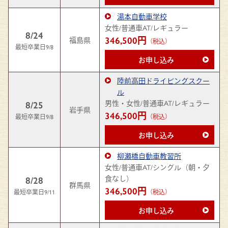
湯本自動車学校
女性/普通車AT/レギュラー
8/24
346,500円
福島県
（税込）
最短卒業日9/8
お申し込み
陸前高田ドライビングスクー
ル
男性・女性/普通車AT/レギュラー
8/25
岩手県
346,500円
最短卒業日9/8
（税込）
お申し込み
柳瀬橋自動車教習所
女性/普通車AT/シングル（朝・夕
食なし）
8/28
群馬県
346,500円
最短卒業日9/11
（税込）
お申し込み