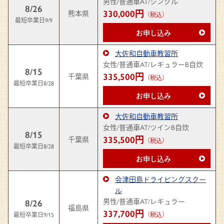
男性/普通車AT/シングル
8/26
330,000円
熊本県
（税込）
最短卒業日9/9
お申し込み
大佐和自動車教習所
女性/普通車AT/レギュラーB自炊
8/15
335,500円
千葉県
（税込）
最短卒業日8/28
お申し込み
大佐和自動車教習所
女性/普通車AT/ツインB自炊
8/15
335,500円
千葉県
（税込）
最短卒業日8/28
お申し込み
会津田島ドライビングスクー
ル
男性/普通車AT/レギュラー
8/26
福島県
337,700円
最短卒業日9/15
（税込）