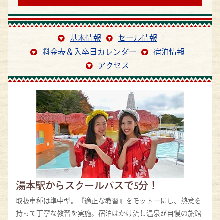
基本情報
セール情報
料金表＆入卒日カレンダー
宿泊情報
アクセス
湯本駅からスクールバスで5分！
取扱車種は準中型。『適正な教習』をモットーにし、熱意を
持って丁寧な教習を実施。宿泊はかけ流し温泉が自慢の旅館