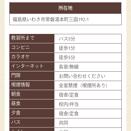
所在地
福島県いわき市常磐湯本町三函192-1
バス5分
徒歩1分
徒歩5分
各室/無線
お問い合わせください
全室禁煙（喫煙所あり）
宿舎/定食
校内/弁当
宿舎/定食
共同