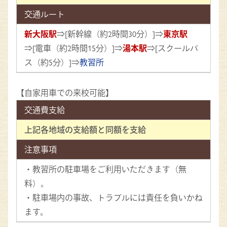
交通ルート
新大阪駅
⇒[新幹線（約2時間30分）]⇒
東京駅
⇒[電車（約2時間15分）]⇒
湯本駅
⇒[スクールバ
ス（約5分）]⇒
教習所
【自家用車での来校可能】
交通費支給
上記各地域の支給額と同額を支給
注意事項
・教習所の駐車場をご利用いただきます（無
料）。
・駐車場内の事故、トラブルには責任を負いかね
ます。