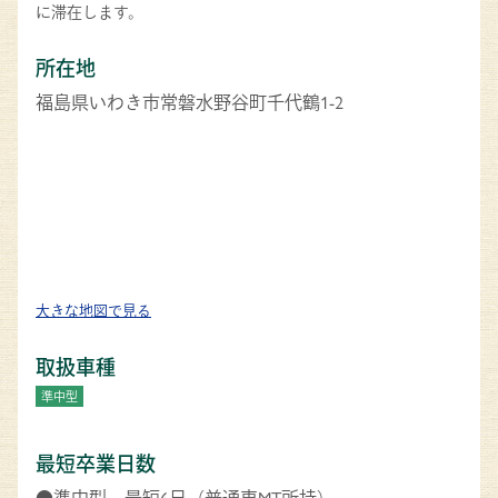
に滞在します。
所在地
福島県いわき市常磐水野谷町千代鶴1-2
大きな地図で見る
取扱車種
準中型
最短卒業日数
●準中型…最短6日（普通車MT所持）