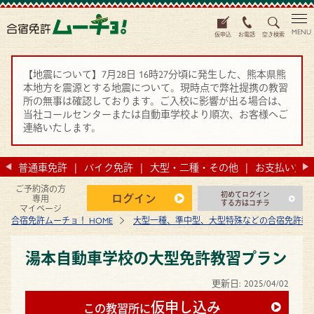
MENU
仮申込
お電話
空き検索
【地震について】7月28日 16時27分頃に発生した、熊本県熊
本地方を震源とする地震について。現時点で弊社提携の教習
所の無事は確認しております。ご入校に影響が出る場合は、
当社コールセンターまたは自動車学校より順次、お客様へご
連絡いたします。
法
普通車免許
バイク免許
大型・二種・その他
お支払い方法
ご予約済の方
初めてログイン
ログイン
専用
する方はコチラ
マイページ
合宿免許ムーチョ！ HOME
大型一種、準中型、大型特殊などの合宿免許教
湯本自動車学校の大型免許教習プラン
更新日:
2025/04/02
仮申し込み
この教習所に