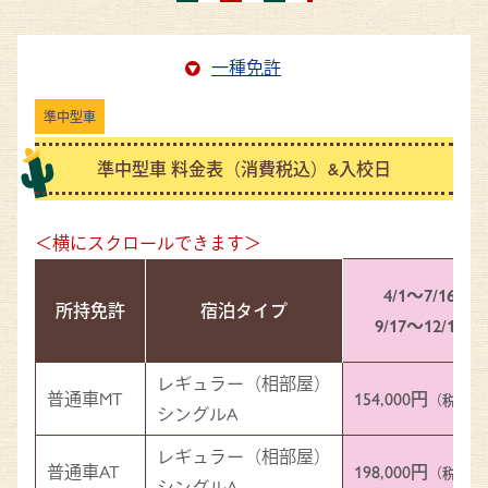
一種免許
準中型車
準中型車 料金表（消費税込）&入校日
4/1～7/16
所持免許
宿泊タイプ
9/17～12/14
レギュラー（相部屋）
普通車MT
154,000円
（税込）
シングルA
レギュラー（相部屋）
普通車AT
198,000円
（税込）
シングルA