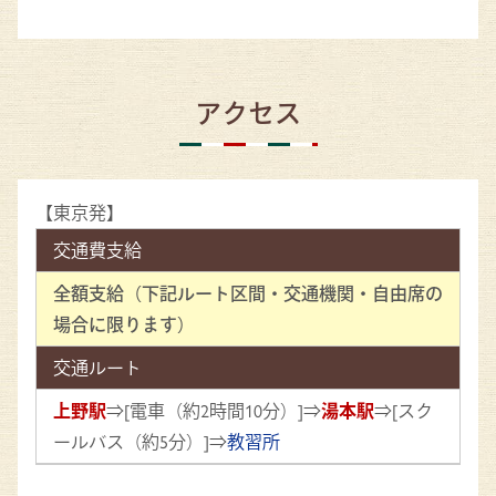
アクセス
【東京発】
交通費支給
全額支給（下記ルート区間・交通機関・自由席の
場合に限ります）
交通ルート
上野駅
⇒[電車（約2時間10分）]⇒
湯本駅
⇒[スク
ールバス（約5分）]⇒
教習所