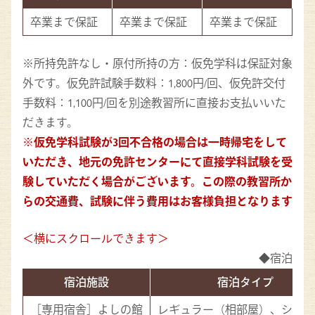
卒業まで保証
卒業まで保証
卒業まで保証
※所持免許なし・原付所持の方：仮免学科は保証対象
外です。仮免許試験手数料：1,800円/回、仮免許交付
手数料：1,100円/回を別途教習所に直接お支払いいた
だきます。
※仮免学科試験が3回不合格の場合は一時帰宅をして
いただき、地元の免許センターにて直接学科試験を受
験していただく場合がございます。この際の教習所か
らの交通費、試験に伴う費用はお客様負担となります
◆宿泊施設
宿泊施設
宿泊タイプ
［専用宿舎］よしの館
レギュラー（相部屋）、シング