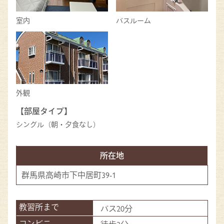
室内
バスルーム
外観
【部屋タイプ】
シングル（朝・夕食なし）
所在地
群馬県高崎市下中居町39-1
バス20分