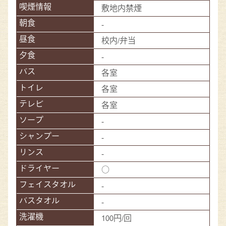
敷地内禁煙
-
校内/弁当
-
各室
各室
各室
-
-
-
○
-
-
100円/回