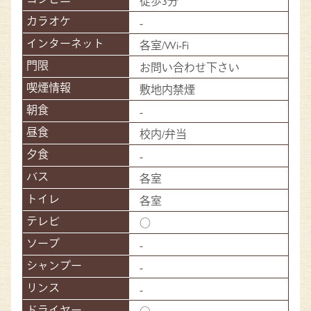
徒歩3分
-
各室/Wi-Fi
お問い合わせ下さい
敷地内禁煙
-
校内/弁当
-
各室
各室
○
-
-
-