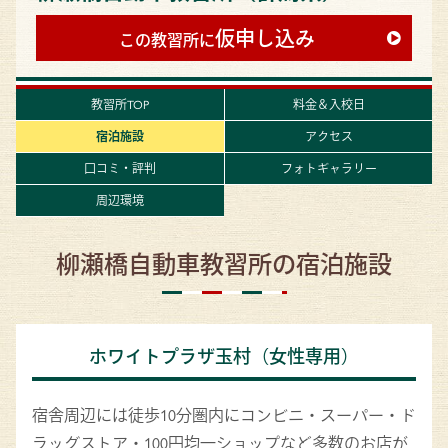
仮申し込み
この教習所に
教習所TOP
料金＆入校日
宿泊施設
アクセス
口コミ・評判
フォトギャラリー
周辺環境
柳瀬橋自動車教習所の宿泊施設
ホワイトプラザ玉村（女性専用）
宿舎周辺には徒歩10分圏内にコンビニ・スーパー・ド
ラッグストア・100円均一ショップなど多数のお店が