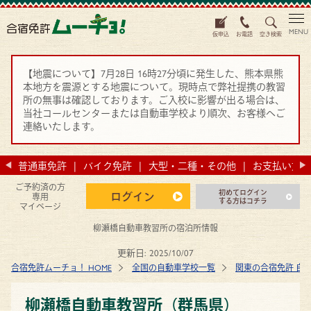
MENU
仮申込
お電話
空き検索
【地震について】7月28日 16時27分頃に発生した、熊本県熊
本地方を震源とする地震について。現時点で弊社提携の教習
所の無事は確認しております。ご入校に影響が出る場合は、
当社コールセンターまたは自動車学校より順次、お客様へご
連絡いたします。
法
普通車免許
バイク免許
大型・二種・その他
お支払い方法
ご予約済の方
初めてログイン
ログイン
専用
する方はコチラ
マイページ
柳瀬橋自動車教習所の宿泊所情報
更新日:
2025/10/07
合宿免許ムーチョ！ HOME
全国の自動車学校一覧
関東の合宿免許 自
柳瀬橋自動車教習所（群馬県）