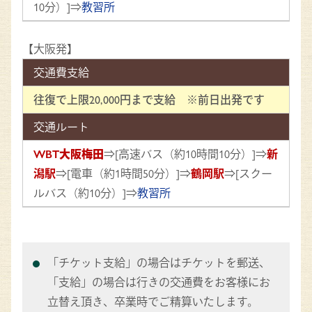
10分）]⇒
教習所
【大阪発】
交通費支給
往復で上限20,000円まで支給 ※前日出発です
交通ルート
WBT
大阪梅田
⇒[高速バス（約10時間10分）]⇒
新
潟駅
⇒[電車（約1時間50分）]⇒
鶴岡駅
⇒[スクー
ルバス（約10分）]⇒
教習所
「チケット支給」の場合はチケットを郵送、
「支給」の場合は行きの交通費をお客様にお
立替え頂き、卒業時でご精算いたします。