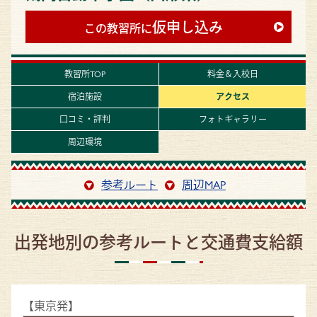
仮申し込み
この教習所に
教習所TOP
料金＆入校日
宿泊施設
アクセス
口コミ・評判
フォトギャラリー
周辺環境
参考ルート
周辺MAP
出発地別の参考ルートと交通費支給額
【東京発】