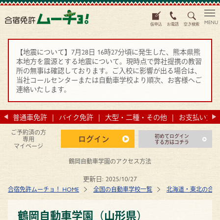
MENU
仮申込
お電話
空き検索
【地震について】7月28日 16時27分頃に発生した、熊本県熊
本地方を震源とする地震について。現時点で弊社提携の教習
所の無事は確認しております。ご入校に影響が出る場合は、
当社コールセンターまたは自動車学校より順次、お客様へご
連絡いたします。
法
普通車免許
バイク免許
大型・二種・その他
お支払い方法
ご予約済の方
初めてログイン
ログイン
専用
する方はコチラ
マイページ
鶴岡自動車学園のアクセス方法
更新日:
2025/10/27
合宿免許ムーチョ！ HOME
全国の自動車学校一覧
北海道・東北の合宿
鶴岡自動車学園（山形県）