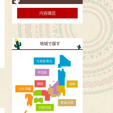
地域で探す
北海道/東北
甲信越
関西
関東
九州/沖縄
東海/北陸
中国/四国