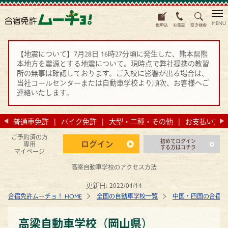
MENU
仮申込
お電話
空き検索
【地震について】7月28日 16時27分頃に発生した、熊本県熊
本地方を震源とする地震について。現時点で弊社提携の教習
所の無事は確認しております。ご入校に影響が出る場合は、
当社コールセンターまたは自動車学校より順次、お客様へご
連絡いたします。
法
普通車免許
バイク免許
大型・二種・その他
お支払い方法
ご予約済の方
初めてログイン
ログイン
専用
する方はコチラ
マイページ
高梁自動車学校のアクセス方法
更新日:
2022/04/14
合宿免許ムーチョ！ HOME
全国の自動車学校一覧
中国・四国の合宿免
高梁自動車学校（岡山県）