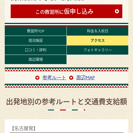
仮申し込み
この教習所に
教習所TOP
料金＆入校日
宿泊施設
アクセス
口コミ・評判
フォトギャラリー
周辺環境
参考ルート
周辺MAP
出発地別の参考ルートと交通費支給額
【名古屋発】