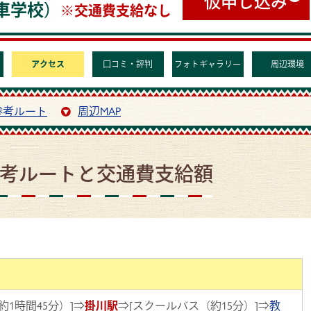
仮申し込み
車学校）
※交通費支給なし
アクセス
口コミ・評判
フォトギャラリー
周辺環境
参考ルート
周辺MAP
考ルートと交通費支給額
約1時間45分）]⇒
掛川駅
⇒[スクールバス（約15分）]⇒
教