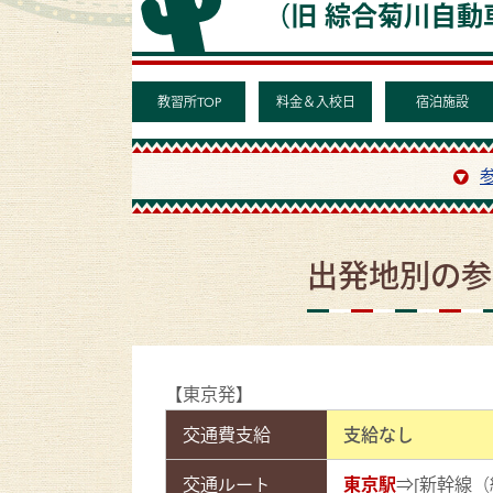
（旧 綜合菊川自動
教習所TOP
料金＆入校日
宿泊施設
出発地別の参
【東京発】
交通費支給
支給なし
交通ルート
東京駅
⇒[新幹線（