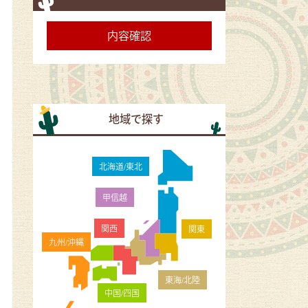
地域で探す
北海道/東北
甲信越
関西
関東
九州/沖縄
東海/北陸
中国/四国