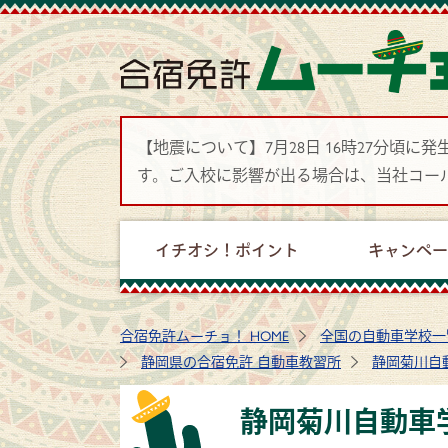
【地震について】7月28日 16時27分
す。ご入校に影響が出る場合は、当社コー
イチオシ！ポイント
キャンペ
合宿免許ムーチョ！ HOME
全国の自動車学校一
静岡県の合宿免許 自動車教習所
静岡菊川自
静岡菊川自動車