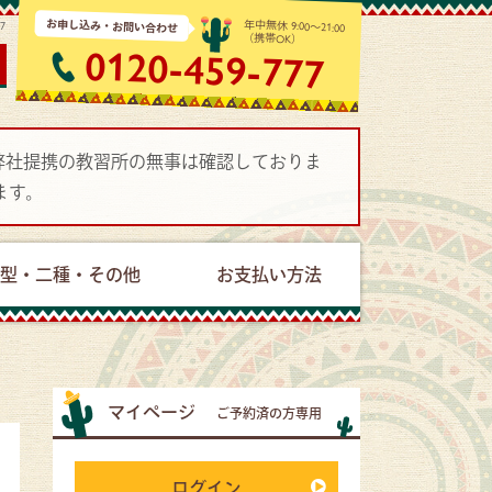
お申し込み・お問い合わせ
年中無休 9:00～21:00
17
（携帯OK）
0120-459-777
で弊社提携の教習所の無事は確認しておりま
ます。
型・二種・その他
お支払い方法
マイページ
ご予約済の方専用
ログイン