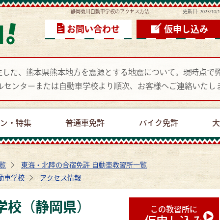
静岡菊川自動車学校のアクセス方法
更新日:
2023/10/
お問い合わせ
仮申し込み
頃に発生した、熊本県熊本地方を震源とする地震について。現時点
ルセンターまたは自動車学校より順次、お客様へご連絡いたし
ーン・特集
普通車免許
バイク免許
大
覧
東海・北陸の合宿免許 自動車教習所一覧
動車学校
アクセス情報
学校（静岡県）
この教習所に