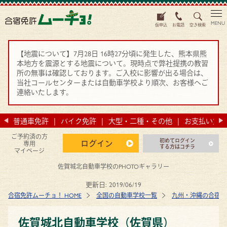
MENU
仮申込
お電話
空き検索
【地震について】7月28日 16時27分頃に発生した、熊本県熊
本地方を震源とする地震について。現時点で弊社提携の教習
所の無事は確認しております。ご入校に影響が出る場合は、
当社コールセンターまたは自動車学校より順次、お客様へご
連絡いたします。
法
普通車免許
バイク免許
大型・二種・その他
お支払い方法
ご予約済の方
初めてログイン
ログイン
専用
する方はコチラ
マイページ
佐賀城北自動車学校のPHOTOギャラリー
更新日:
2019/06/19
合宿免許ムーチョ！ HOME
全国の自動車学校一覧
九州・沖縄の合宿免
佐賀城北自動車学校（佐賀県）