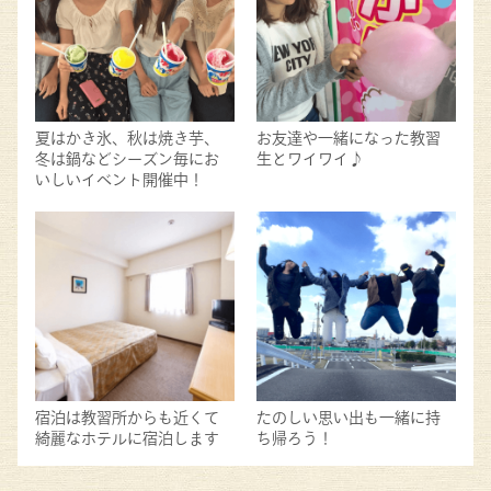
夏はかき氷、秋は焼き芋、
お友達や一緒になった教習
冬は鍋などシーズン毎にお
生とワイワイ♪
いしいイベント開催中！
宿泊は教習所からも近くて
たのしい思い出も一緒に持
綺麗なホテルに宿泊します
ち帰ろう！