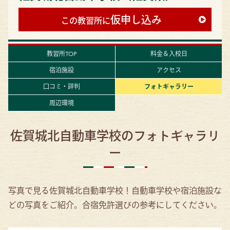
仮申し込み
この教習所に
教習所TOP
料金＆入校日
宿泊施設
アクセス
口コミ・評判
フォトギャラリー
周辺環境
佐賀城北自動車学校のフォトギャラリ
ー
写真で見る佐賀城北自動車学校！自動車学校や宿泊施設な
どの写真をご紹介。合宿免許選びの参考にしてください。