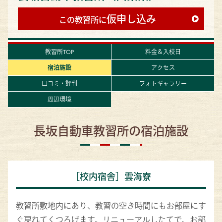
仮申し込み
この教習所に
教習所TOP
料金＆入校日
宿泊施設
アクセス
口コミ・評判
フォトギャラリー
周辺環境
長坂自動車教習所の宿泊施設
［校内宿舎］雲海寮
教習所敷地内にあり、教習の空き時間にもお部屋にす
ぐ戻れてくつろげます。リニューアルしたてで、お部