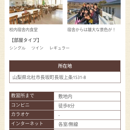
校内宿舎内食堂
宿舎からは雄大な景色が！
【部屋タイプ】
シングル
ツイン
レギュラー
所在地
山梨県北杜市長坂町長坂上条1531-8
敷地内
徒歩8分
-
各室/無線