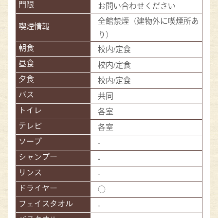
お問い合わせください
全館禁煙（建物外に喫煙所あ
り）
校内/定食
校内/定食
校内/定食
共同
各室
各室
-
-
-
○
-