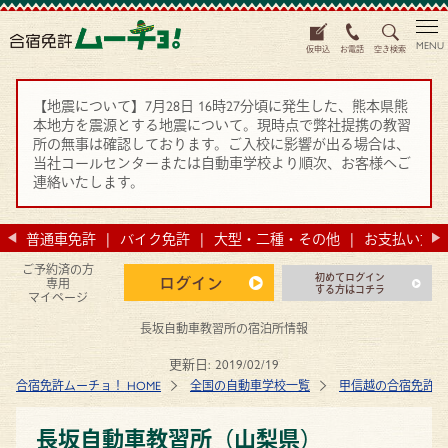
MENU
仮申込
お電話
空き検索
【地震について】7月28日 16時27分頃に発生した、熊本県熊
本地方を震源とする地震について。現時点で弊社提携の教習
所の無事は確認しております。ご入校に影響が出る場合は、
当社コールセンターまたは自動車学校より順次、お客様へご
連絡いたします。
法
普通車免許
バイク免許
大型・二種・その他
お支払い方法
ご予約済の方
初めてログイン
ログイン
専用
する方はコチラ
マイページ
長坂自動車教習所の宿泊所情報
更新日:
2019/02/19
合宿免許ムーチョ！ HOME
全国の自動車学校一覧
甲信越の合宿免許 
長坂自動車教習所（山梨県）