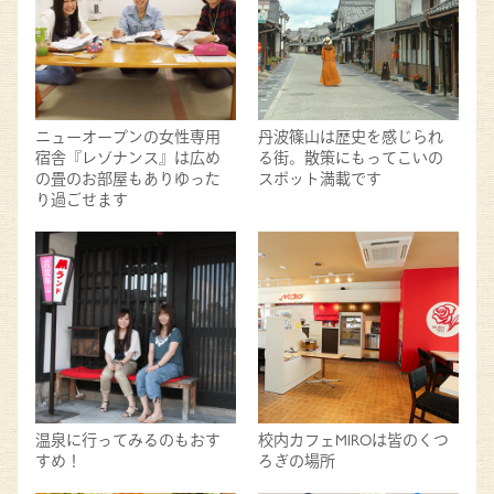
ニューオープンの女性専用
丹波篠山は歴史を感じられ
宿舎『レゾナンス』は広め
る街。散策にもってこいの
の畳のお部屋もありゆった
スポット満載です
り過ごせます
温泉に行ってみるのもおす
校内カフェMIROは皆のくつ
すめ！
ろぎの場所