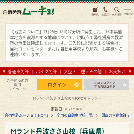
MENU
仮申込
お電話
空き検索
【地震について】7月28日 16時27分頃に発生した、熊本県熊
本地方を震源とする地震について。現時点で弊社提携の教習
所の無事は確認しております。ご入校に影響が出る場合は、
当社コールセンターまたは自動車学校より順次、お客様へご
連絡いたします。
法
普通車免許
バイク免許
大型・二種・その他
お支払い方法
ご予約済の方
初めてログイン
ログイン
専用
する方はコチラ
マイページ
Mランド丹波ささ山校のPHOTOギャラリー
更新日:
2024/10/16
合宿免許ムーチョ！ HOME
全国の自動車学校一覧
関西の合宿免許 自
Mランド丹波ささ山校（兵庫県）