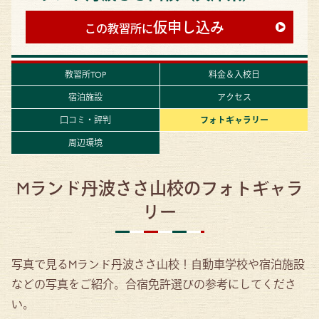
仮申し込み
この教習所に
教習所TOP
料金＆入校日
宿泊施設
アクセス
口コミ・評判
フォトギャラリー
周辺環境
Mランド丹波ささ山校のフォトギャラ
リー
写真で見るMランド丹波ささ山校！自動車学校や宿泊施設
などの写真をご紹介。合宿免許選びの参考にしてくださ
い。