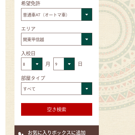
■希望免許
■エリア
■入校日
仲間ともすぐ打ち解けられるアットホームなMラ
月
日
■部屋タイプ
お気に入りボックスに追加