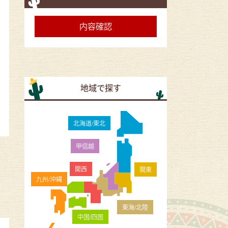
地域で探す
北海道/東北
甲信越
関西
関東
九州/沖縄
東海/北陸
中国/四国