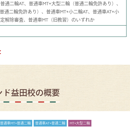
T+普通二輪AT、普通車MT+大型二輪（普通二輪免許あり）、
普通二輪免許あり）、普通車MT+小二輪AT、普通車AT+小
+限定解除審査、普通車MT（旧教習）のいずれか
と
ンド益田校の概要
普通車MT+普通二輪
普通車AT+普通二輪
MT+大型二輪