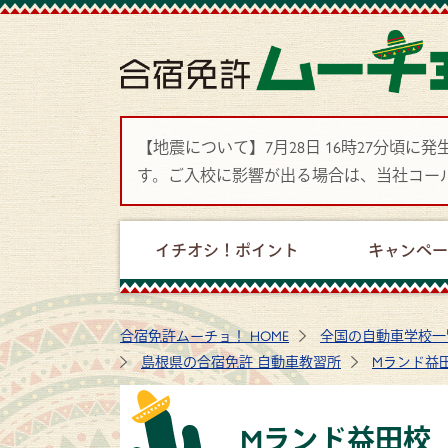
【地震について】7月28日 16時27分
す。ご入校に影響が出る場合は、当社コー
イチオシ！ポイント
キャンペ
合宿免許ムーチョ！ HOME
全国の自動車学校一
島根県の合宿免許 自動車教習所
Mランド益
Mランド益田校