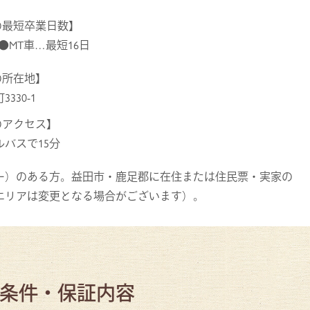
の最短卒業日数】
 ●MT車…最短16日
の所在地】
330-1
のアクセス】
バスで15分
ー）のある方。益田市・鹿足郡に在住または住民票・実家の
エリアは変更となる場合がございます）。
条件・保証内容