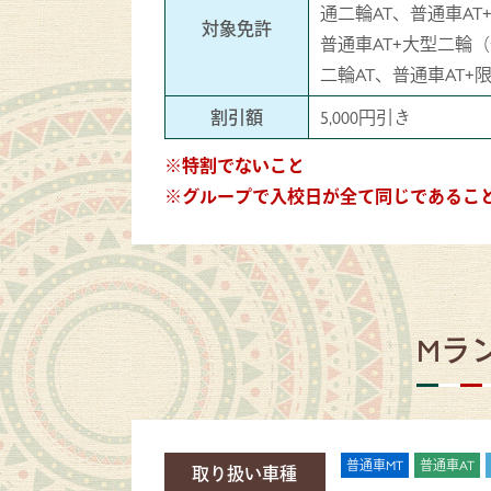
通二輪AT、普通車A
対象免許
普通車AT+大型二輪（
二輪AT、普通車AT
割引額
5,000円引き
※特割でないこと
※グループで入校日が全て同じであるこ
Mラ
普通車MT
普通車AT
取り扱い車種