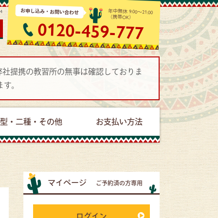
お申し込み・お問い合わせ
年中無休 9:00～21:00
24
（携帯OK）
0120-459-777
で弊社提携の教習所の無事は確認しておりま
ます。
型・二種・その他
お支払い方法
マイページ
ご予約済の方専用
ログイン