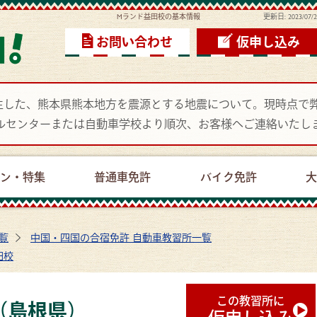
Mランド益田校の基本情報
更新日:
2023/07/
お問い合わせ
仮申し込み
頃に発生した、熊本県熊本地方を震源とする地震について。現時点
ルセンターまたは自動車学校より順次、お客様へご連絡いたし
ーン・特集
普通車免許
バイク免許
大
覧
中国・四国の合宿免許 自動車教習所一覧
田校
この教習所に
（島根県）
仮申し込み