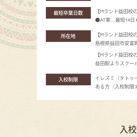
【Mランド益田校
最短卒業日数
●AT車…最短14日
【Mランド益田校
所在地
島根県益田市安富町3
【Mランド益田校
益田駅よりスクール
イレズミ（タトゥ
入校制限
ある方（入校制限
入校