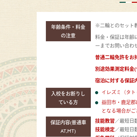
※二輪とのセット
年齢条件・料金
の注意
料金・保証は年齢
ーまでお問い合わ
普通二輪免許をお持
別途効果測定料金(1
宿泊に対する保証
イレズミ（タト
入校をお断りし
ている方
益田市・鹿足郡
となる場合がご
技能教習
／最短日
保証内容(普通車
技能検定
／最短日
AT,MT)