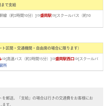
0円まで支給
幹線（約2時間10分）]⇒
盛岡駅
⇒[スクールバス（約10
ート区間・交通機関・自由席の場合に限ります）
ル
⇒[高速バス（約2時間15分）]⇒
盛岡駅西口
⇒[スクールバ
習所
トを郵送、「支給」の場合は行きの交通費をお客様にお
します。