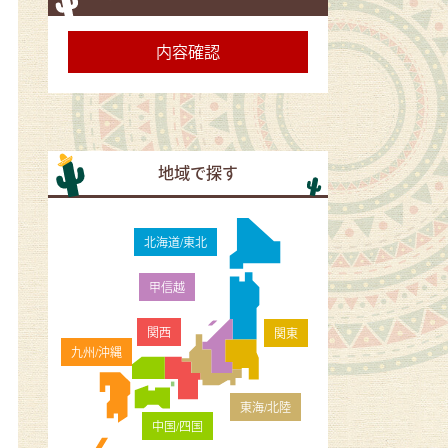
地域で探す
北海道/東北
甲信越
関西
関東
九州/沖縄
東海/北陸
中国/四国