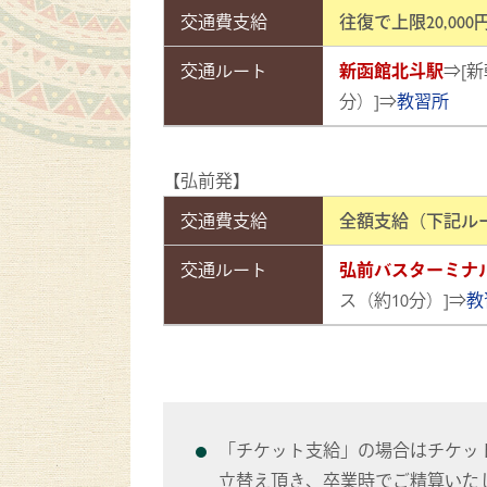
交通費支給
往復で上限20,00
交通ルート
新函館北斗駅
⇒[新
分）]⇒
教習所
【弘前発】
交通費支給
全額支給（下記ル
交通ルート
弘前バスターミナ
ス（約10分）]⇒
教
「チケット支給」の場合はチケッ
立替え頂き、卒業時でご精算いた