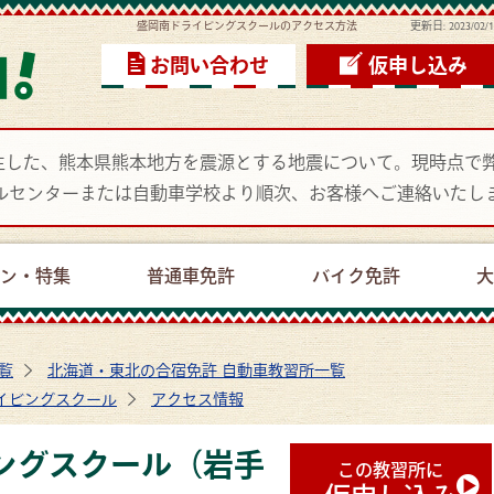
盛岡南ドライビングスクールのアクセス方法
更新日:
2023/02/
お問い合わせ
仮申し込み
頃に発生した、熊本県熊本地方を震源とする地震について。現時点
ルセンターまたは自動車学校より順次、お客様へご連絡いたし
ーン・特集
普通車免許
バイク免許
大
覧
北海道・東北の合宿免許 自動車教習所一覧
イビングスクール
アクセス情報
ングスクール（岩手
この教習所に