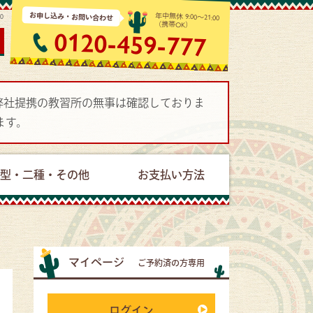
お申し込み・お問い合わせ
年中無休 9:00～21:00
10
（携帯OK）
0120-459-777
で弊社提携の教習所の無事は確認しておりま
ます。
型・二種・その他
お支払い方法
マイページ
ご予約済の方専用
ログイン