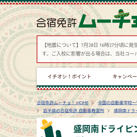
【地震について】7月28日 16時27分
す。ご入校に影響が出る場合は、当社コー
イチオシ！ポイント
キャンペ
合宿免許ムーチョ！ HOME
全国の自動車学校一
岩手県の合宿免許 自動車教習所
盛岡南ドラ
盛岡南ドライビ