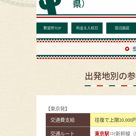
県）
教習所TOP
料金＆入校日
宿泊施設
出発地別の参
【東京発】
交通費支給
往復で上限20,00
交通ルート
東京駅
⇒[新幹線（