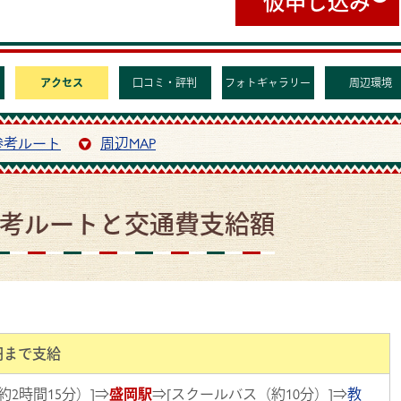
仮申し込み
アクセス
口コミ・評判
フォトギャラリー
周辺環境
参考ルート
周辺MAP
考ルートと交通費支給額
0円まで支給
約2時間15分）]⇒
盛岡駅
⇒[スクールバス（約10分）]⇒
教