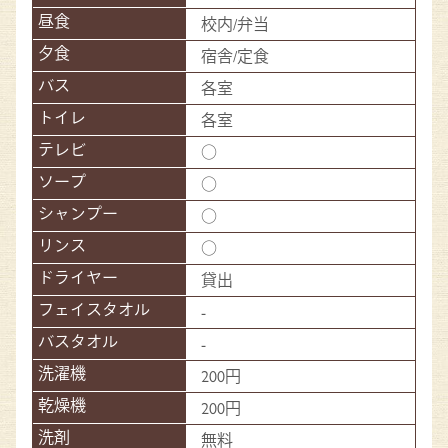
校内/弁当
宿舎/定食
各室
各室
○
○
○
○
貸出
-
-
200円
200円
無料