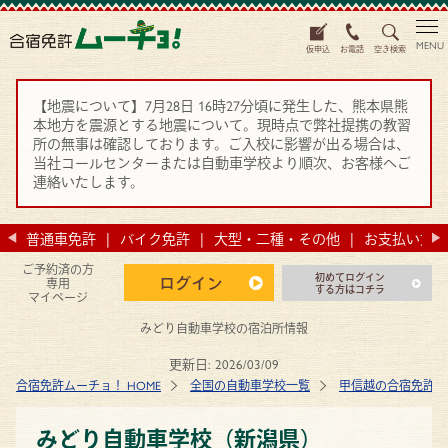
MENU
仮申込
お電話
空き検索
【地震について】7月28日 16時27分頃に発生した、熊本県熊
本地方を震源とする地震について。現時点で弊社提携の教習
所の無事は確認しております。ご入校に影響が出る場合は、
当社コールセンターまたは自動車学校より順次、お客様へご
連絡いたします。
法
普通車免許
バイク免許
大型・二種・その他
お支払い方法
ご予約済の方
初めてログイン
ログイン
専用
する方はコチラ
マイページ
みどり自動車学校の宿泊所情報
更新日:
2026/03/09
合宿免許ムーチョ！ HOME
全国の自動車学校一覧
甲信越の合宿免許 
みどり自動車学校（新潟県）