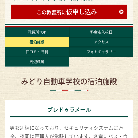
仮申し込み
この教習所に
教習所TOP
料金＆入校日
宿泊施設
アクセス
口コミ・評判
フォトギャラリー
周辺環境
みどり自動車学校の宿泊施設
プレドゥラメール
男女別棟になっており、セキュリティシステムは万
全。夜間は管理人が常駐しています。各室にバス・ウ