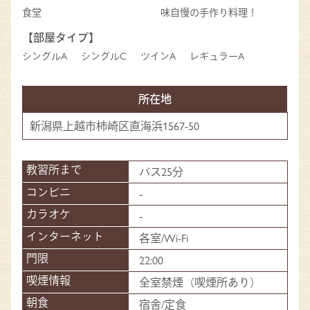
食堂
味自慢の手作り料理！
【部屋タイプ】
シングルA
シングルC
ツインA
レギュラーA
所在地
新潟県上越市柿崎区直海浜1567-50
バス25分
-
-
各室/Wi-Fi
22:00
全室禁煙（喫煙所あり）
宿舎/定食