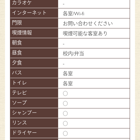
-
各室/Wi-fi
お問い合わせください
喫煙可能な客室あり
-
校内/弁当
-
各室
各室
○
○
○
○
○