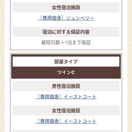
［専用宿舎］ジュンベリー
最短日数＋1泊まで保証
ツインC
［専用宿舎］イーストコート
［専用宿舎］イーストコート