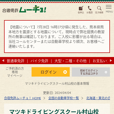
MENU
仮申込
お電話
空き検索
【地震について】7月28日 16時27分頃に発生した、熊本県熊
本地方を震源とする地震について。現時点で弊社提携の教習
所の無事は確認しております。ご入校に影響が出る場合は、
当社コールセンターまたは自動車学校より順次、お客様へご
連絡いたします。
法
普通車免許
バイク免許
大型・二種・その他
お支払い方法
ご予約済の方
初めてログイン
ログイン
専用
する方はコチラ
マイページ
マツキドライビングスクール村山校の基本情報
更新日:
2024/04/04
合宿免許ムーチョ！ HOME
全国の自動車学校一覧
北海道・東北の合宿
マツキドライビングスクール村山校