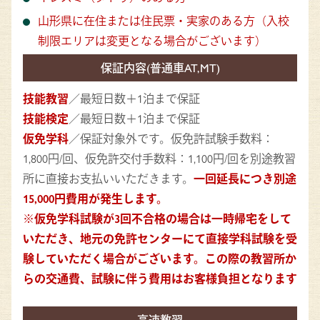
山形県に在住または住民票・実家のある方（入校
制限エリアは変更となる場合がございます）
保証内容(普通車AT,MT)
技能教習
／最短日数＋1泊まで保証
技能検定
／最短日数＋1泊まで保証
仮免学科
／保証対象外です。仮免許試験手数料：
1,800円/回、仮免許交付手数料：1,100円/回を別途教習
所に直接お支払いいただきます。
一回延長につき別途
15,000円費用が発生します。
※仮免学科試験が3回不合格の場合は一時帰宅をして
いただき、地元の免許センターにて直接学科試験を受
験していただく場合がございます。この際の教習所か
らの交通費、試験に伴う費用はお客様負担となります
高速教習