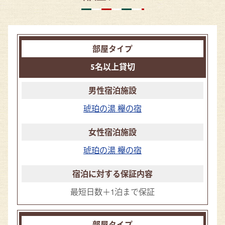
5名以上貸切
琥珀の湯 欅の宿
琥珀の湯 欅の宿
最短日数＋1泊まで保証