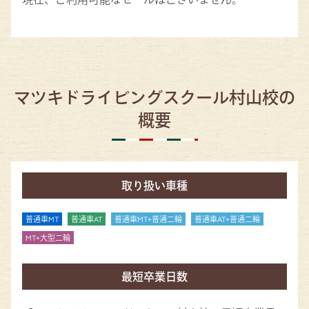
マツキドライビングスクール村山校の
概要
取り扱い車種
普通車MT
普通車AT
普通車MT+普通二輪
普通車AT+普通二輪
MT+大型二輪
最短卒業日数