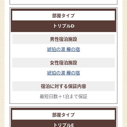
トリプルD
琥珀の湯 欅の宿
琥珀の湯 欅の宿
最短日数＋1泊まで保証
トリプルE