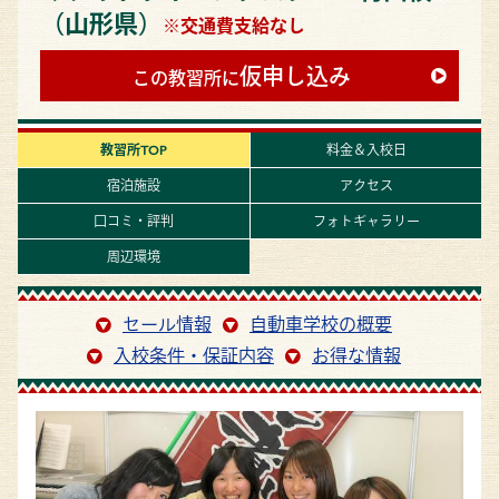
（山形県）
※交通費支給なし
仮申し込み
この教習所に
教習所TOP
料金＆入校日
宿泊施設
アクセス
口コミ・評判
フォトギャラリー
周辺環境
セール情報
自動車学校の概要
入校条件・保証内容
お得な情報