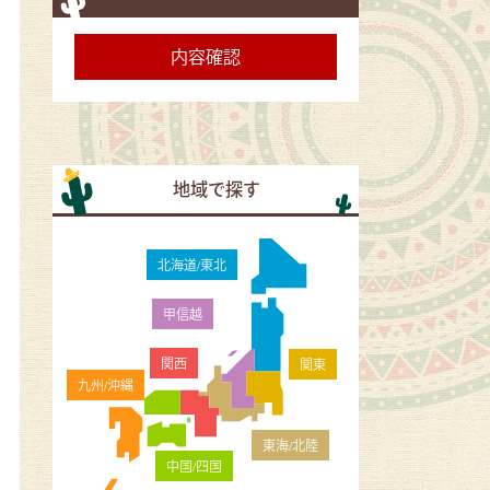
地域で探す
北海道/東北
甲信越
関西
関東
九州/沖縄
東海/北陸
中国/四国