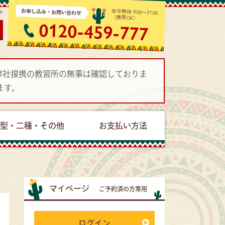
お申し込み・お問い合わせ
年中無休 9:00～21:00
06
（携帯OK）
0120-459-777
で弊社提携の教習所の無事は確認しておりま
ます。
型・二種・その他
お支払い方法
マイページ
ご予約済の方専用
ログイン