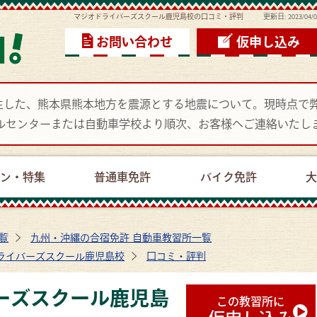
マジオドライバーズスクール鹿児島校の口コミ・評判
更新日:
2023/04/
お問い合わせ
仮申し込み
頃に発生した、熊本県熊本地方を震源とする地震について。現時点
ルセンターまたは自動車学校より順次、お客様へご連絡いたし
ーン・特集
普通車免許
バイク免許
大
覧
九州・沖縄の合宿免許 自動車教習所一覧
ライバーズスクール鹿児島校
口コミ・評判
ーズスクール鹿児島
この教習所に