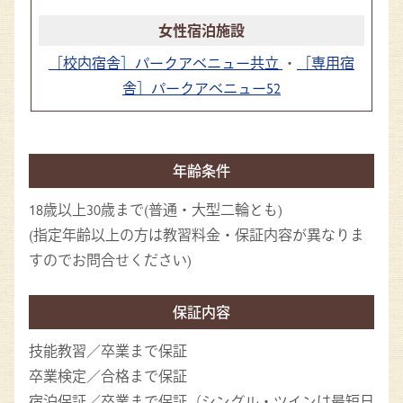
［校内宿舎］パークアベニュー共立
・
［専用宿
舎］パークアベニュー52
年齢条件
18歳以上30歳まで(普通・大型二輪とも)
(指定年齢以上の方は教習料金・保証内容が異なりま
すのでお問合せください)
保証内容
技能教習
／卒業まで保証
卒業検定
／合格まで保証
宿泊保証
／卒業まで保証（シングル・ツインは最短日