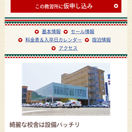
仮申し込み
この教習所に
基本情報
セール情報
料金表＆入卒日カレンダー
宿泊情報
アクセス
綺麗な校舎は設備バッチリ