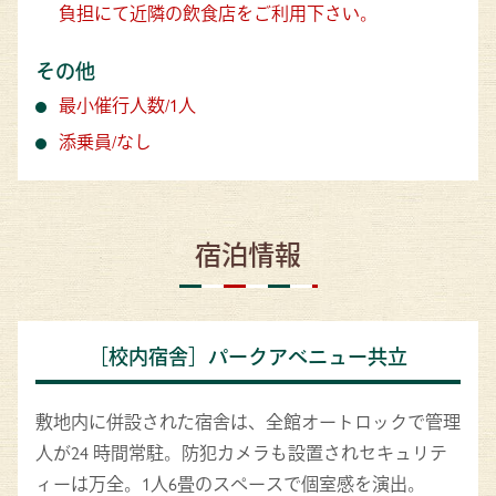
負担にて近隣の飲食店をご利用下さい。
その他
最小催行人数/1人
添乗員/なし
宿泊情報
［校内宿舎］パークアベニュー共立
敷地内に併設された宿舎は、全館オートロックで管理
人が24 時間常駐。防犯カメラも設置されセキュリテ
ィーは万全。1人6畳のスペースで個室感を演出。