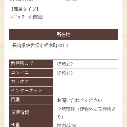
【部屋タイプ】
レギュラー(相部屋)
所在地
長崎県佐世保市椎木町301-3
徒歩2分
徒歩2分
-
-
お問い合わせください
全館禁煙（建物外に喫煙所あ
り）
校内/定食