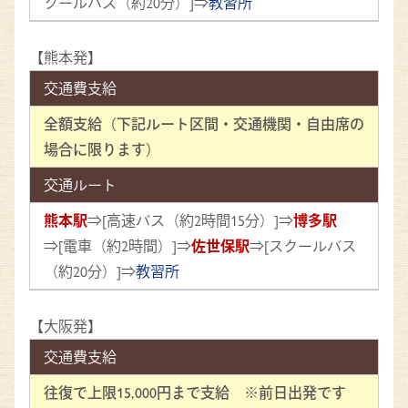
クールバス（約20分）]⇒
教習所
【熊本発】
交通費支給
全額支給（下記ルート区間・交通機関・自由席の
場合に限ります）
交通ルート
熊本駅
⇒[高速バス（約2時間15分）]⇒
博多駅
⇒[電車（約2時間）]⇒
佐世保駅
⇒[スクールバス
（約20分）]⇒
教習所
【大阪発】
交通費支給
往復で上限15,000円まで支給 ※前日出発です