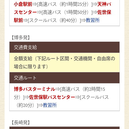
小倉駅前
⇒[高速バス（約1時間25分）]⇒
天神バ
スセンター
⇒[高速バス（1時間50分）]⇒
佐世保
駅前
⇒[スクールバス（約40分）]⇒
教習所
【博多発】
交通費支給
全額支給（下記ルート区間・交通機関・自由席の
場合に限ります）
交通ルート
博多バスターミナル
⇒[高速バス（約2時間15
分）]⇒
佐世保駅バスセンター
⇒[スクールバス
（約20分）]⇒
教習所
【長崎発】