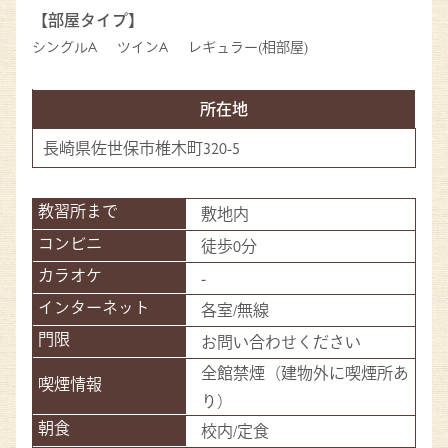
【部屋タイプ】
シングルA
ツインA
レギュラー(相部屋)
所在地
長崎県佐世保市椎木町320-5
敷地内
徒歩0分
-
各室/無線
お問い合わせください
全館禁煙（建物外に喫煙所あ
り）
校内/定食