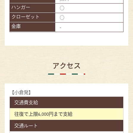
○
○
-
アクセス
【小倉発】
交通費支給
往復で上限6,000円まで支給
交通ルート