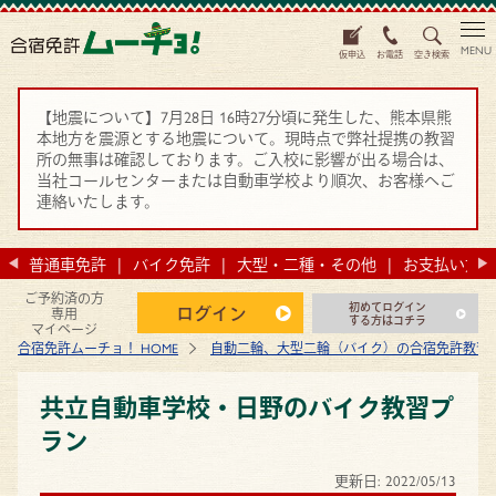
MENU
仮申込
お電話
空き検索
【地震について】7月28日 16時27分頃に発生した、熊本県熊
本地方を震源とする地震について。現時点で弊社提携の教習
所の無事は確認しております。ご入校に影響が出る場合は、
当社コールセンターまたは自動車学校より順次、お客様へご
連絡いたします。
法
普通車免許
バイク免許
大型・二種・その他
お支払い方法
ご予約済の方
初めてログイン
ログイン
専用
する方はコチラ
マイページ
合宿免許ムーチョ！ HOME
自動二輪、大型二輪（バイク）の合宿免許教習
共立自動車学校・日野のバイク教習プ
ラン
更新日:
2022/05/13