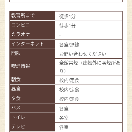
徒歩1分
徒歩1分
-
各室/無線
お問い合わせください
全館禁煙（建物外に喫煙所あ
り）
校内/定食
校内/定食
校内/定食
各室
各室
各室