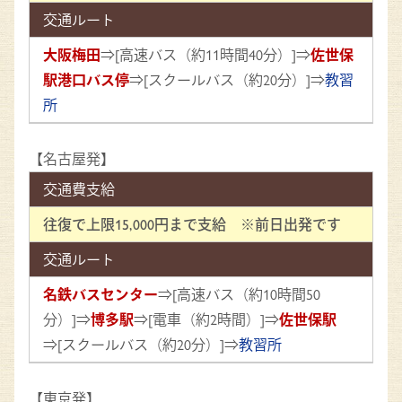
交通ルート
大阪梅田
⇒[高速バス（約11時間40分）]⇒
佐世保
駅港口バス停
⇒[スクールバス（約20分）]⇒
教習
所
【名古屋発】
交通費支給
往復で上限15,000円まで支給 ※前日出発です
交通ルート
名鉄バスセンター
⇒[高速バス（約10時間50
分）]⇒
博多駅
⇒[電車（約2時間）]⇒
佐世保駅
⇒[スクールバス（約20分）]⇒
教習所
【東京発】