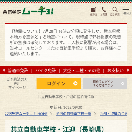
MENU
仮申込
お電話
空き検索
【地震について】7月28日 16時27分頃に発生した、熊本県熊
本地方を震源とする地震について。現時点で弊社提携の教習
所の無事は確認しております。ご入校に影響が出る場合は、
当社コールセンターまたは自動車学校より順次、お客様へご
連絡いたします。
法
普通車免許
バイク免許
大型・二種・その他
お支払い方法
ご予約済の方
初めてログイン
ログイン
専用
する方はコチラ
マイページ
共立自動車学校・江迎の宿泊所情報
更新日:
2025/09/30
合宿免許ムーチョ！ HOME
全国の自動車学校一覧
九州・沖縄の合宿免
共立自動車学校・江迎（長崎県）