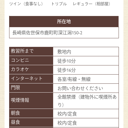
ツイン（食事なし）
トリプル
レギュラー（相部屋）
所在地
長崎県佐世保市鹿町町深江潟150-2
敷地内
徒歩10分
徒歩16分
各室/有線・無線
お問い合わせください
全館禁煙（建物外に喫煙所あ
り）
校内/定食
校内/定食