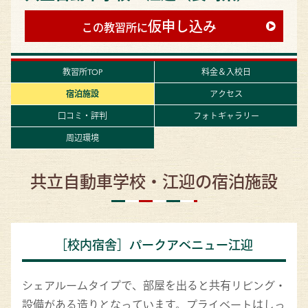
仮申し込み
この教習所に
教習所TOP
料金＆入校日
宿泊施設
アクセス
口コミ・評判
フォトギャラリー
周辺環境
共立自動車学校・江迎の宿泊施設
［校内宿舎］パークアベニュー江迎
シェアルームタイプで、部屋を出ると共有リビング・
設備がある造りとなっています。プライベートはしっ