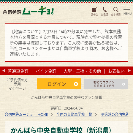
MENU
仮申込
お電話
空き検索
【地震について】7月28日 16時27分頃に発生した、熊本県熊
本地方を震源とする地震について。現時点で弊社提携の教習
所の無事は確認しております。ご入校に影響が出る場合は、
当社コールセンターまたは自動車学校より順次、お客様へご
連絡いたします。
法
普通車免許
バイク免許
大型・二種・その他
お支払い方法
ご予約済の方
初めてログイン
ログイン
専用
する方はコチラ
マイページ
かんばら中央自動車学校のお得なプラン情報
更新日:
2024/04/04
合宿免許ムーチョ！ HOME
全国の自動車学校一覧
甲信越の合宿免許 
かんばら中央自動車学校（新潟県）