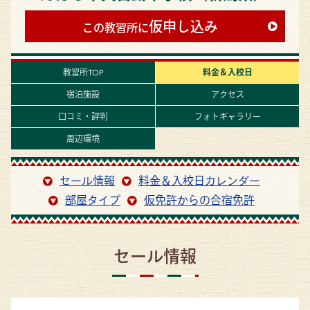
仮申し込み
この教習所に
教習所TOP
料金＆入校日
宿泊施設
アクセス
口コミ・評判
フォトギャラリー
周辺環境
セール情報
料金＆入校日カレンダー
部屋タイプ
仮免許からの合宿免許
セール情報