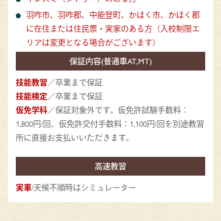
羽咋市、羽咋郡、中能登町、かほく市、かほく郡
に在住または住民票・実家のある方（入校制限エ
リアは変更となる場合がございます）
保証内容(普通車AT,MT)
技能教習
／卒業まで保証
技能検定
／卒業まで保証
仮免学科
／保証対象外です。仮免許試験手数料：
1,800円/回、仮免許交付手数料：1,100円/回を別途教習
所に直接お支払いいただきます。
高速教習
実車
/天候不順時はシミュレーター