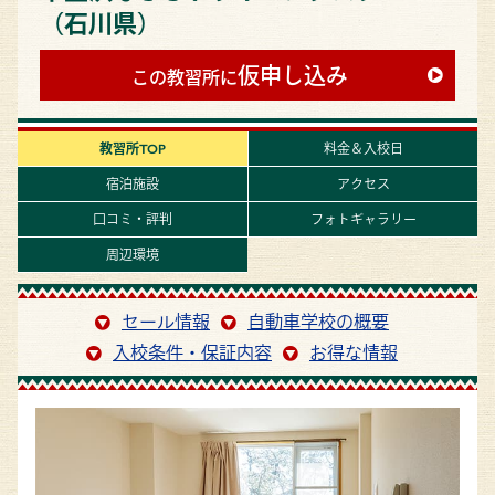
（石川県）
仮申し込み
この教習所に
教習所TOP
料金＆入校日
宿泊施設
アクセス
口コミ・評判
フォトギャラリー
周辺環境
セール情報
自動車学校の概要
入校条件・保証内容
お得な情報