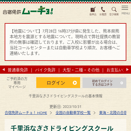
MENU
仮申込
お電話
空き検索
【地震について】7月28日 16時27分頃に発生した、熊本県熊
本地方を震源とする地震について。現時点で弊社提携の教習
所の無事は確認しております。ご入校に影響が出る場合は、
当社コールセンターまたは自動車学校より順次、お客様へご
連絡いたします。
法
普通車免許
バイク免許
大型・二種・その他
お支払い方法
ご予約済の方
初めてログイン
ログイン
専用
する方はコチラ
マイページ
千里浜なぎさドライビングスクールの基本情報
更新日:
2023/10/31
合宿免許ムーチョ！ HOME
全国の自動車学校一覧
東海・北陸の合宿免
千里浜なぎさドライビングスクール