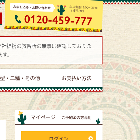
お申し込み・お問い合わせ
年中無休 9:00～21:00
14
（携帯OK）
0120-459-777
で弊社提携の教習所の無事は確認しておりま
ます。
型・二種・その他
お支払い方法
マイページ
ご予約済の方専用
ログイン