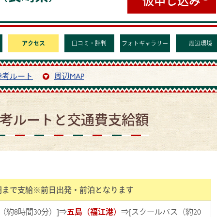
アクセス
口コミ・評判
フォトギャラリー
周辺環境
参考ルート
周辺MAP
考ルートと交通費支給額
00円まで支給※前日出発・前泊となります
（約8時間30分）]⇒
五島（福江港）
⇒[スクールバス（約20