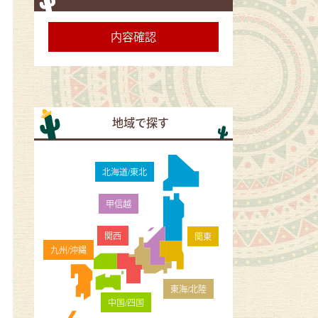
地域で探す
北海道/東北
甲信越
関西
関東
九州/沖縄
東海/北陸
中国/四国