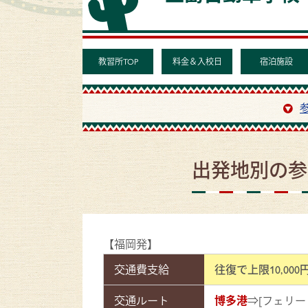
教習所TOP
料金＆入校日
宿泊施設
出発地別の参
【福岡発】
交通費支給
往復で上限10,0
交通ルート
博多港
⇒[フェリー