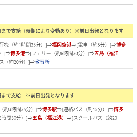
00円まで支給（時期により変動あり）※前日出発となります
行機（約1時間25分）]⇒
福岡空港
⇒[電車（約5分）]⇒
博多
）]⇒
博多港
⇒[フェリー（約8時間30分）]⇒
五島（福江
ス（約20分）]⇒
教習所
00円まで支給 ※前日出発となります
（約3時間35分）]⇒
博多駅
⇒[連絡バス（約15分）]⇒
博多
8時間30分）]⇒
五島（福江港）
⇒[スクールバス（約20