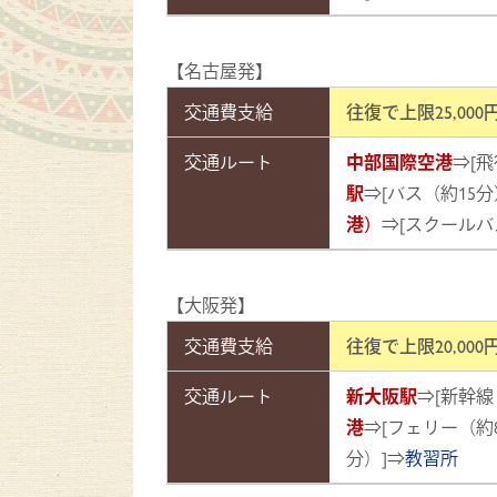
【名古屋発】
交通費支給
往復で上限25,0
交通ルート
中部国際空港
⇒[飛
駅
⇒[バス（約15分
港）
⇒[スクールバ
【大阪発】
交通費支給
往復で上限20,0
交通ルート
新大阪駅
⇒[新幹線
港
⇒[フェリー（約
分）]⇒
教習所