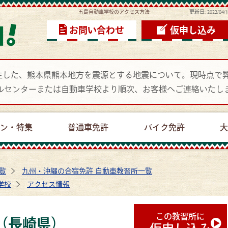
五島自動車学校のアクセス方法
更新日:
2022/04/
お問い合わせ
仮申し込み
頃に発生した、熊本県熊本地方を震源とする地震について。現時点
ルセンターまたは自動車学校より順次、お客様へご連絡いたし
ーン・特集
普通車免許
バイク免許
大
覧
九州・沖縄の合宿免許 自動車教習所一覧
学校
アクセス情報
この教習所に
（長崎県）
仮申し込み