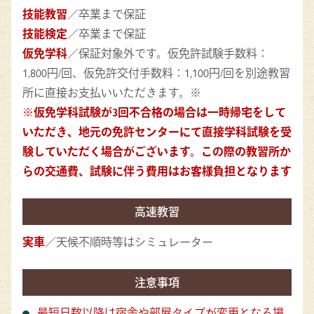
技能教習
／卒業まで保証
技能検定
／卒業まで保証
仮免学科
／保証対象外です。仮免許試験手数料：
1,800円/回、仮免許交付手数料：1,100円/回を別途教習
所に直接お支払いいただきます。※
※仮免学科試験が3回不合格の場合は一時帰宅をして
いただき、地元の免許センターにて直接学科試験を受
験していただく場合がございます。この際の教習所か
らの交通費、試験に伴う費用はお客様負担となります
高速教習
実車
／天候不順時等はシミュレーター
注意事項
最短日数以降は宿舎や部屋タイプが変更となる場