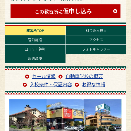
仮申し込み
この教習所に
教習所TOP
料金＆入校日
宿泊施設
アクセス
口コミ・評判
フォトギャラリー
周辺環境
セール情報
自動車学校の概要
入校条件・保証内容
お得な情報