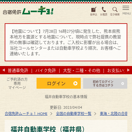
MENU
仮申込
お電話
空き検索
【地震について】7月28日 16時27分頃に発生した、熊本県熊
本地方を震源とする地震について。現時点で弊社提携の教習
所の無事は確認しております。ご入校に影響が出る場合は、
当社コールセンターまたは自動車学校より順次、お客様へご
連絡いたします。
法
普通車免許
バイク免許
大型・二種・その他
お支払い方法
ご予約済の方
初めてログイン
ログイン
専用
する方はコチラ
マイページ
福井自動車学校の基本情報
更新日:
2023/04/04
合宿免許ムーチョ！ HOME
全国の自動車学校一覧
東海・北陸の合宿免
福井自動車学校（福井県）