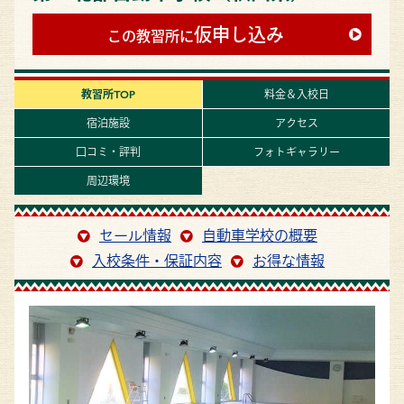
仮申し込み
この教習所に
教習所TOP
料金＆入校日
宿泊施設
アクセス
口コミ・評判
フォトギャラリー
周辺環境
セール情報
自動車学校の概要
入校条件・保証内容
お得な情報