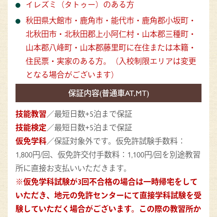
イレズミ（タトゥー）のある方
秋田県大館市・鹿角市・能代市・鹿角郡小坂町・
北秋田市・北秋田郡上小阿仁村・山本郡三種町・
山本郡八峰町・山本郡藤里町に在住または本籍・
住民票・実家のある方。（入校制限エリアは変更
となる場合がございます）
保証内容(普通車AT,MT)
技能教習
／最短日数+5泊まで保証
技能検定
／最短日数+5泊まで保証
仮免学科
／保証対象外です。仮免許試験手数料：
1,800円/回、仮免許交付手数料：1,100円/回を別途教習
所に直接お支払いいただきます。
※仮免学科試験が3回不合格の場合は一時帰宅をして
いただき、地元の免許センターにて直接学科試験を受
験していただく場合がございます。この際の教習所か