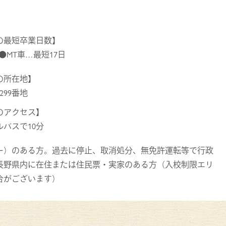
の最短卒業日数】
 ●MT車…最短17日
の所在地】
299番地
のアクセス】
バスで10分
ー）のある方。過去に停止、取消処分、無免許運転等で行政
長野県内に在住または住民票・実家のある方（入校制限エリ
合がございます）