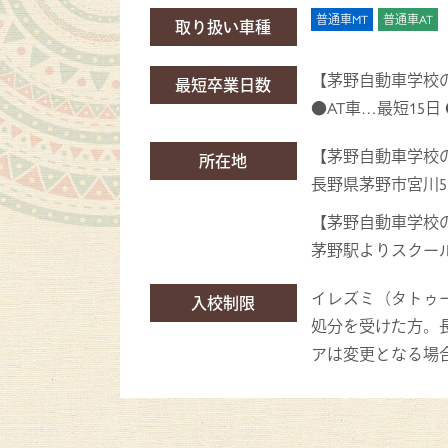
普通車MT
普通車AT
取り扱い車種
【茅野自動車学校
最短卒業日数
●AT車…最短15日
【茅野自動車学校
所在地
長野県茅野市宮川5
【茅野自動車学校
茅野駅よりスクール
イレズミ（タトゥ
入校制限
処分を受けた方。
アは変更となる場