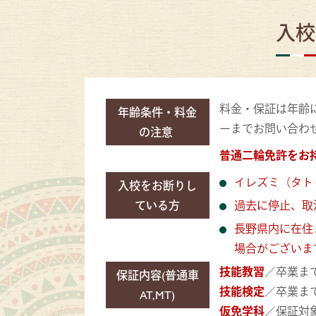
入校
料金・保証は年齢
年齢条件・料金
ーまでお問い合わ
の注意
普通二輪免許をお持
イレズミ（タト
入校をお断りし
ている方
過去に停止、取
長野県内に在住
場合がございま
技能教習
／卒業ま
保証内容(普通車
技能検定
／卒業ま
AT,MT)
仮免学科
／保証対象