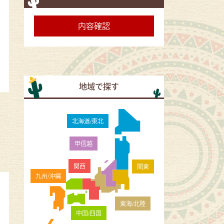
地域で探す
北海道/東北
甲信越
関西
関東
九州/沖縄
東海/北陸
中国/四国