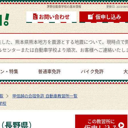
茅野自動車学校の基本情報
更新日:
2023/08/
お問い合わせ
仮申し込み
頃に発生した、熊本県熊本地方を震源とする地震について。現時点
ルセンターまたは自動車学校より順次、お客様へご連絡いたし
ーン・特集
普通車免許
バイク免許
大
覧
甲信越の合宿免許 自動車教習所一覧
学校
この教習所に
（長野県）
仮申し込み