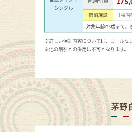
275
普通MT車
シングル
宿泊施設
［校内
対象年齢/25歳まで
※詳しい保証内容については、コールセ
※他の割引との併用は不可となります。
茅野