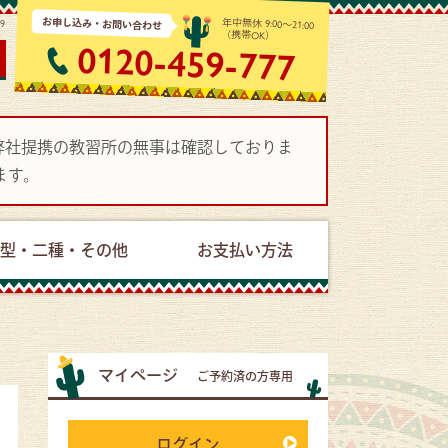
お申し込み・お問い合わせ
年中無休 9:00～21:00
09
（携帯OK）
0120-459-777
で弊社提携の教習所の無事は確認しておりま
ます。
型・二種・その他
お支払い方法
マイページ
ご予約済の方専用
ログイン