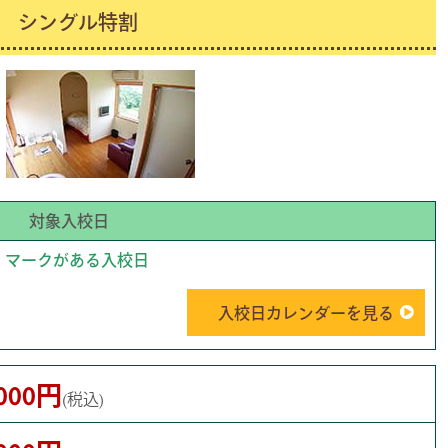
シングル特割
対象入校日
マークがある入校日
入校日カレンダーを見る
,000円
(税込)