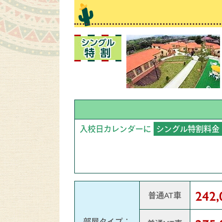
入校日カレンダーに
シングル特割料金
242
普通AT車
部屋タイプ：