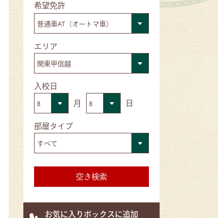
■希望免許
■エリア
■入校日
全国初！iPadを活用した分かりやすい教習も
月
日
■部屋タイプ
お気に入りボックスに追加