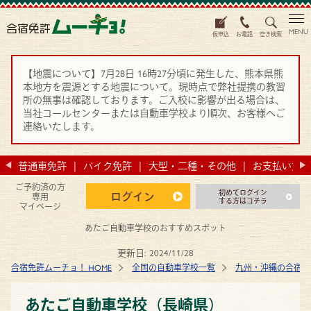
MENU
仮申込
お電話
空き検索
【地震について】7月28日 16時27分頃に発生した、熊本県熊
本地方を震源とする地震について。現時点で弊社提携の教習
所の無事は確認しております。ご入校に影響が出る場合は、
当社コールセンターまたは自動車学校より順次、お客様へご
連絡いたします。
法
普通車免許
バイク免許
大型・二種・その他
お支払い方法
ご予約済の方
初めてログイン
ログイン
専用
する方はコチラ
マイページ
あたご自動車学校のおすすめスポット
更新日:
2024/11/28
合宿免許ムーチョ！ HOME
全国の自動車学校一覧
九州・沖縄の合宿免
あたご自動車学校（長崎県）