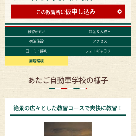
仮申し込み
この教習所に
教習所TOP
料金＆入校日
宿泊施設
アクセス
口コミ・評判
フォトギャラリー
周辺環境
あたご自動車学校の様子
絶景の広々とした教習コースで爽快に教習！