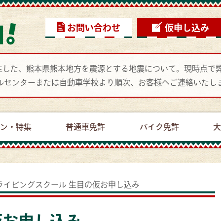
お問い合わせ
仮申し込み
頃に発生した、熊本県熊本地方を震源とする地震について。現時点
ルセンターまたは自動車学校より順次、お客様へご連絡いたし
ーン・特集
普通車免許
バイク免許
大
ライビングスクール 生目の
仮お申し込み
仮お申し込み