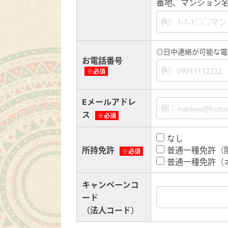
番地、マンション
◎日中連絡が可能な電
お電話番号
※必須
Eメールアドレ
ス
※必須
なし
所持免許
普通一種免許（
※必須
普通一種免許（
キャンペーンコ
ード
（法人コード）