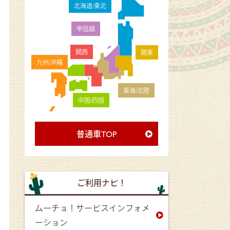
北海道/東北
甲信越
関西
関東
九州/沖縄
東海/北陸
中国/四国
普通車TOP
ご利用ナビ！
ムーチョ！サービスインフォメ
ーション