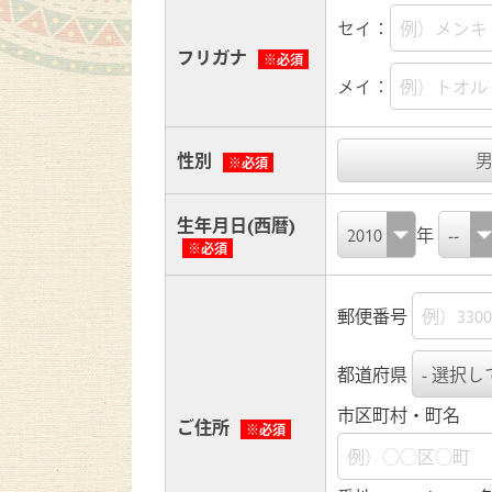
セイ：
フリガナ
※必須
メイ：
性別
※必須
生年月日(西暦)
年
※必須
郵便番号
都道府県
市区町村・町名
ご住所
※必須