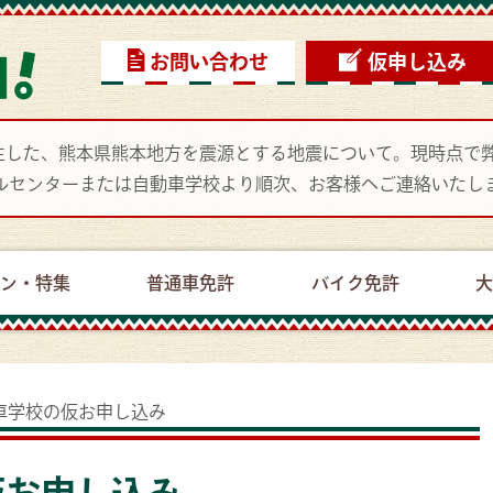
お問い合わせ
仮申し込み
頃に発生した、熊本県熊本地方を震源とする地震について。現時点
ルセンターまたは自動車学校より順次、お客様へご連絡いたし
ーン・特集
普通車免許
バイク免許
大
車学校の
仮お申し込み
仮お申し込み