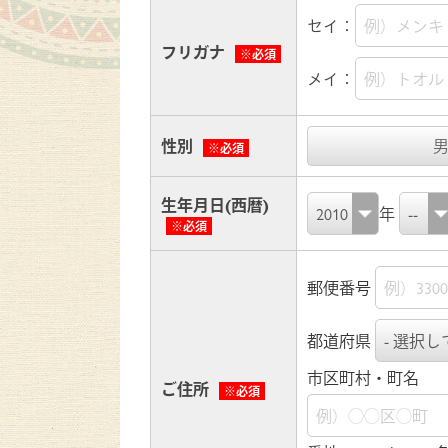
セイ：
フリガナ
※必須
メイ：
性別
※必須
生年月日(西暦)
年
※必須
郵便番号
都道府県
市区町村・町名
ご住所
※必須