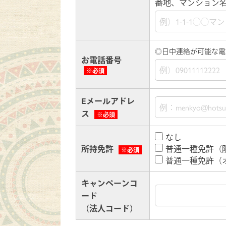
番地、マンション
◎日中連絡が可能な電
お電話番号
※必須
Eメールアドレ
ス
※必須
なし
所持免許
普通一種免許（
※必須
普通一種免許（
キャンペーンコ
ード
（法人コード）