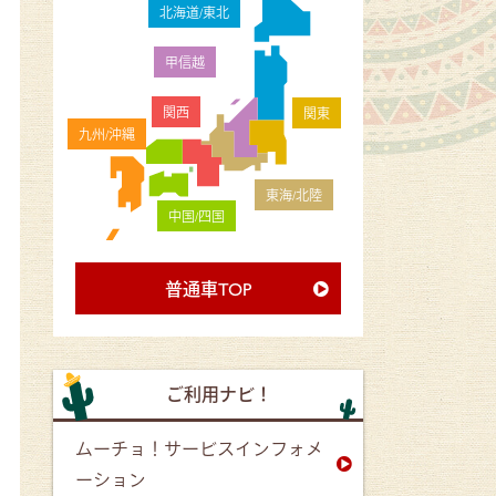
北海道/東北
甲信越
関西
関東
九州/沖縄
東海/北陸
中国/四国
普通車TOP
ご利用ナビ！
ムーチョ！サービスインフォメ
ーション